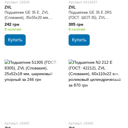
Артикул: 16838
Артикул: 6414937
ZVL
ZVL
Подшипник GE 35 E, ZVL
Подшипник GE 35 E 2RS
(Словакия), 35х55х20 мм,
(ГОСТ: ШСП 35), ZVL
шарнирный
(Словакия), 35х55х20 мм,
242 грн
305 грн
шарнирный
В наличии
В наличии
Купить
Купить
Артикул: 16865
Артикул: 16866