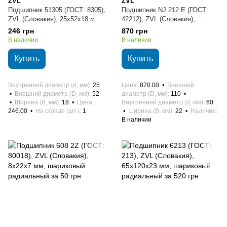
ZVL
ZVL
Подшипник 51305 (ГОСТ: 8305),
Подшипник NJ 212 E (ГОСТ:
ZVL (Словакия), 25х52х18 мм,
42212), ZVL (Словакия),
шариковый упорный
60х110х22 мм, роликовый
246 грн
870 грн
цилиндрический
В наличии
В наличии
Купить
Купить
Внутренний диаметр (d, мм)
25
Цена
870.00
Внешний
Внешний диаметр (D, мм)
52
диаметр (D, мм)
110
Ширина (B, мм)
18
Цена
Внутренний диаметр (d, мм)
60
246.00
На складе (шт.)
1
Ширина (B, мм)
22
Наличие
В наличии