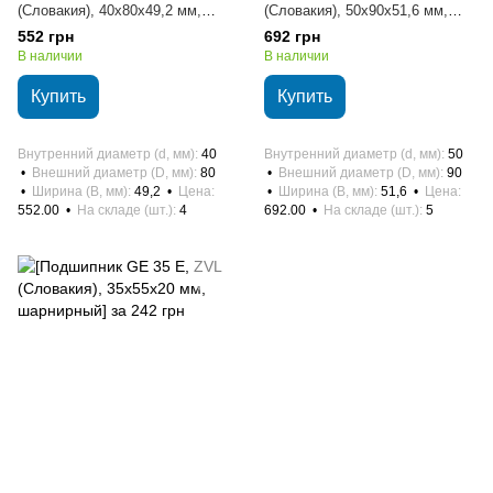
(Словакия), 40х80х49,2 мм,
(Словакия), 50х90х51,6 мм,
шариковый радиальный
шариковый радиальный
552 грн
692 грн
В наличии
В наличии
Купить
Купить
Внутренний диаметр (d, мм)
40
Внутренний диаметр (d, мм)
50
Внешний диаметр (D, мм)
80
Внешний диаметр (D, мм)
90
Ширина (B, мм)
49,2
Цена
Ширина (B, мм)
51,6
Цена
552.00
На складе (шт.)
4
692.00
На складе (шт.)
5