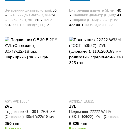
Внутренний диаметр (d, мм)
50
Внутренний диаметр (d, мм)
40
Внешний диаметр (D, мм)
90
Внешний диаметр (D, мм)
90
Ширина (B, мм)
20
Цена
Ширина (B, мм)
23
Цена
384.00
На складе (шт.)
2
423.00
На складе (шт.)
3
Артикул: 16834
Артикул: 16835
ZVL
ZVL
Подшипник GE 30 E 2RS, ZVL
Подшипник 22222 W33M
(Словакия), 30х47х22х18 мм,
(ГОСТ: 53522), ZVL (Словакия),
шарнирный
110х200х53 мм, роликовый
250 грн
6 325 грн
сферический
В наличии
В наличии