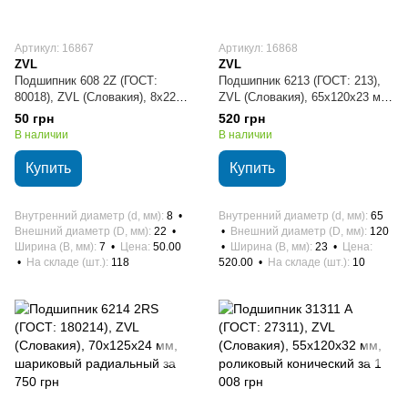
Артикул: 16867
Артикул: 16868
ZVL
ZVL
Подшипник 608 2Z (ГОСТ:
Подшипник 6213 (ГОСТ: 213),
80018), ZVL (Словакия), 8х22х7
ZVL (Словакия), 65х120х23 мм,
мм, шариковый радиальный
шариковый радиальный
50 грн
520 грн
В наличии
В наличии
Купить
Купить
Внутренний диаметр (d, мм)
8
Внутренний диаметр (d, мм)
65
Внешний диаметр (D, мм)
22
Внешний диаметр (D, мм)
120
Ширина (B, мм)
7
Цена
50.00
Ширина (B, мм)
23
Цена
На складе (шт.)
118
520.00
На складе (шт.)
10