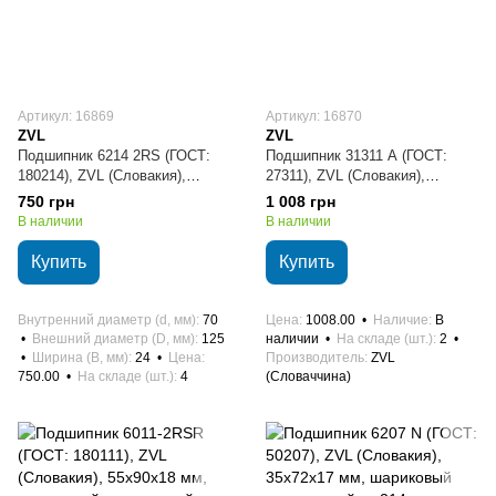
Артикул: 16869
Артикул: 16870
ZVL
ZVL
Подшипник 6214 2RS (ГОСТ:
Подшипник 31311 А (ГОСТ:
180214), ZVL (Словакия),
27311), ZVL (Словакия),
70х125х24 мм, шариковый
55x120x32 мм, роликовый
750 грн
1 008 грн
радиальный
конический
В наличии
В наличии
Купить
Купить
Внутренний диаметр (d, мм)
70
Цена
1008.00
Наличие
В
Внешний диаметр (D, мм)
125
наличии
На складе (шт.)
2
Ширина (B, мм)
24
Цена
Производитель
ZVL
750.00
На складе (шт.)
4
(Словаччина)