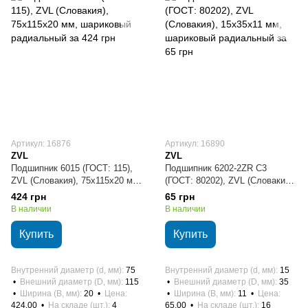
Артикул: 16876
Артикул: 16890
ZVL
ZVL
Подшипник 6015 (ГОСТ: 115),
Подшипник 6202-2ZR C3
ZVL (Словакия), 75х115х20 мм,
(ГОСТ: 80202), ZVL (Словакия),
шариковый радиальный
15х35х11 мм, шариковый
424 грн
65 грн
радиальный
В наличии
В наличии
Купить
Купить
Внутренний диаметр (d, мм)
75
Внутренний диаметр (d, мм)
15
Внешний диаметр (D, мм)
115
Внешний диаметр (D, мм)
35
Ширина (B, мм)
20
Цена
Ширина (B, мм)
11
Цена
424.00
На складе (шт.)
4
65.00
На складе (шт.)
16