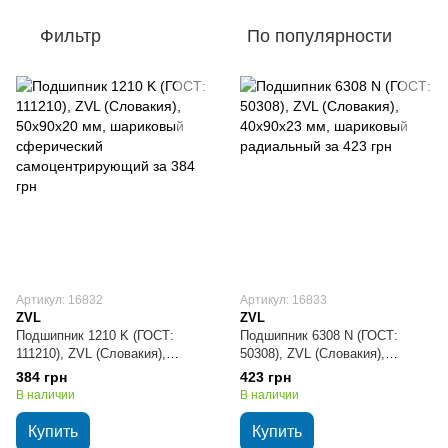
Фильтр
По популярности
Артикул: 16832
Артикул: 16833
ZVL
ZVL
Подшипник 1210 K (ГОСТ:
Подшипник 6308 N (ГОСТ:
111210), ZVL (Словакия),
50308), ZVL (Словакия),
50х90х20 мм, шариковый
40х90х23 мм, шариковый
384 грн
423 грн
сферический
радиальный
В наличии
В наличии
самоцентрирующий
Купить
Купить