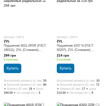
Артикул: 16871
Артикул: 16874
ZVL
ZVL
Подшипник 6011-2RSR (ГОСТ:
Подшипник 6207 N (ГОСТ:
180111), ZVL (Словакия),
50207), ZVL (Словакия),
55x90x18 мм, шариковый
35х72х17 мм, шариковый
294 грн
214 грн
радиальный
радиальный
В наличии
В наличии
Купить
Купить
Внутренний диаметр (d, мм)
55
Внутренний диаметр (d, мм)
35
Внешний диаметр (D, мм)
90
Внешний диаметр (D, мм)
72
Ширина (B, мм)
18
Цена
Ширина (B, мм)
17
Цена
294.00
На складе (шт.)
3
214.00
На складе (шт.)
9