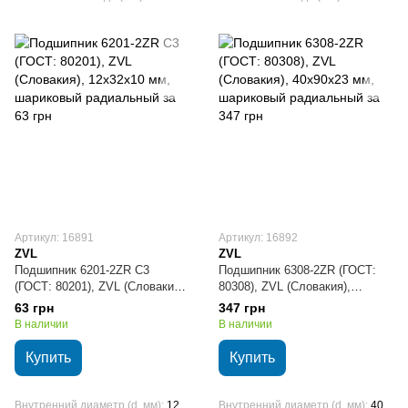
Артикул: 16891
Артикул: 16892
ZVL
ZVL
Подшипник 6201-2ZR C3
Подшипник 6308-2ZR (ГОСТ:
(ГОСТ: 80201), ZVL (Словакия),
80308), ZVL (Словакия),
12х32х10 мм, шариковый
40х90х23 мм, шариковый
63 грн
347 грн
радиальный
радиальный
В наличии
В наличии
Купить
Купить
Внутренний диаметр (d, мм)
12
Внутренний диаметр (d, мм)
40