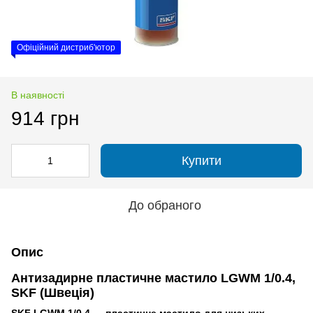
Офіційний дистриб'ютор
В наявності
914 грн
Купити
До обраного
Опис
Антизадирне пластичне мастило LGWM 1/0.4,
SKF (Швеція)
SKF LGWM 1/0.4 — пластичне мастило для низьких