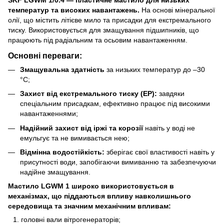
температур та високих навантажень.
На основі мінеральної
олії, що містить літієве мило та присадки для екстремального
тиску. Використовується для змащування підшипників, що
працюють під радіальним та осьовим навантаженням.
Основні переваги:
Змащувальна здатність
за низьких температур до –30
°C;
Захист від екстремального тиску (ЕР):
завдяки
спеціальним присадкам, ефективно працює під високими
навантаженнями;
Надійний захист від іржі та корозії
навіть у воді не
емульгує та не вимивається нею;
Відмінна водостійкість:
зберігає свої властивості навіть у
присутності води, запобігаючи вимиванню та забезпечуючи
надійне змащування.
Мастило LGWM 1 широко використовується в
механізмах, що піддаються впливу навколишнього
середовища та значним механічним впливам:
головні вали вітрогенераторів;