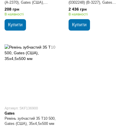
(А-2370), Gates (США),
(0302248) (В-3227), Gates
13х8х2370 мм
(США), 22х14х3227 мм
208 грн
2 436 грн
В наявності
В наявності
Купити
Купити
Артикул: SKF136900
Gates
Ремінь зубчастий 35 T10 500,
Gates (США), 35х4,5х500 мм