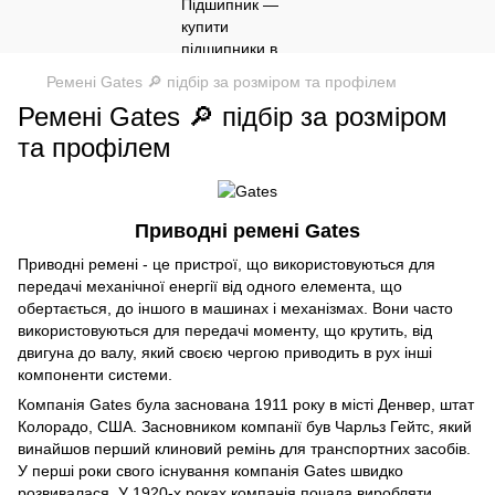
Ремені Gates 🔎 підбір за розміром та профілем
Ремені Gates 🔎 підбір за розміром
та профілем
Приводні ремені Gates
Приводні ремені - це пристрої, що використовуються для
передачі механічної енергії від одного елемента, що
обертається, до іншого в машинах і механізмах. Вони часто
використовуються для передачі моменту, що крутить, від
двигуна до валу, який своєю чергою приводить в рух інші
компоненти системи.
Компанія Gates була заснована 1911 року в місті Денвер, штат
Колорадо, США. Засновником компанії був Чарльз Гейтс, який
винайшов перший клиновий ремінь для транспортних засобів.
У перші роки свого існування компанія Gates швидко
розвивалася. У 1920-х роках компанія почала виробляти