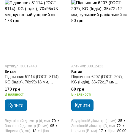
Артикул: 30012448
Артикул: 30012423
Китай
Китай
Підшипник 51114 (ГОСТ: 8114),
Підшипник 6207 (ГОСТ: 207),
KG (Індія), 70х95х18 мм,
KG (Індія), 35х72х17 мм,
кульковий упорний
кульковий радіальний
173 грн
80 грн
В наявності
В наявності
Купити
Купити
Внутрішній діаметр (d, мм)
70
Внутрішній діаметр (d, мм)
35
Зовнішній діаметр (D, мм)
95
Зовнішній діаметр (D, мм)
72
Ширина (B, мм)
18
Ціна
Ширина (B, мм)
17
Ціна
80.00