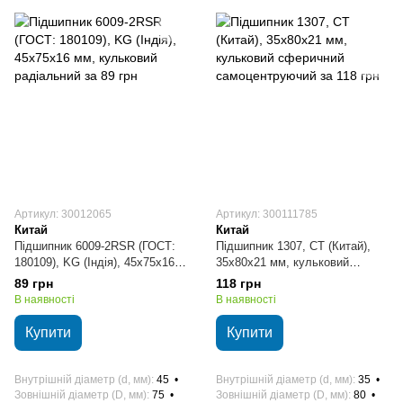
Артикул: 30012065
Артикул: 300111785
Китай
Китай
Підшипник 6009-2RSR (ГОСТ:
Підшипник 1307, CT (Китай),
180109), KG (Індія), 45х75х16
35х80х21 мм, кульковий
мм, кульковий радіальний
сферичний самоцентруючий
89 грн
118 грн
В наявності
В наявності
Купити
Купити
Внутрішній діаметр (d, мм)
45
Внутрішній діаметр (d, мм)
35
Зовнішній діаметр (D, мм)
75
Зовнішній діаметр (D, мм)
80