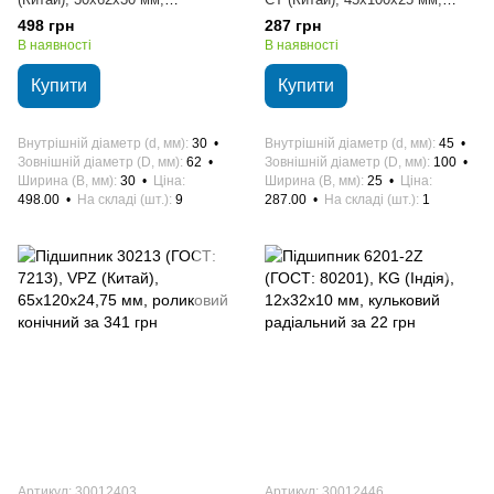
кульковий радіально-упорний
кульковий радіальний
498 грн
287 грн
В наявності
В наявності
Купити
Купити
Внутрішній діаметр (d, мм)
30
Внутрішній діаметр (d, мм)
45
Зовнішній діаметр (D, мм)
62
Зовнішній діаметр (D, мм)
100
Ширина (B, мм)
30
Ціна
Ширина (B, мм)
25
Ціна
498.00
На складі (шт.)
9
287.00
На складі (шт.)
1
Артикул: 30012403
Артикул: 30012446