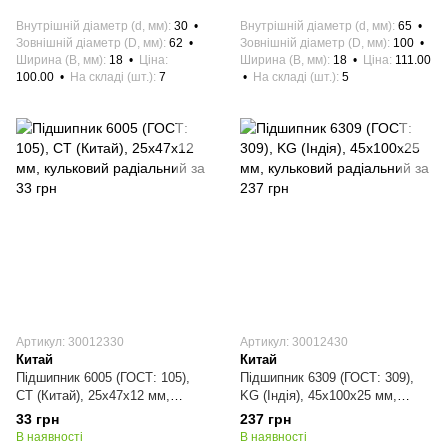
Внутрішній діаметр (d, мм)
30
Внутрішній діаметр (d, мм)
65
Зовнішній діаметр (D, мм)
62
Зовнішній діаметр (D, мм)
100
Ширина (B, мм)
18
Ціна
Ширина (B, мм)
18
Ціна
111.00
100.00
На складі (шт.)
7
На складі (шт.)
5
Артикул: 30012330
Артикул: 30012430
Китай
Китай
Підшипник 6005 (ГОСТ: 105),
Підшипник 6309 (ГОСТ: 309),
CT (Китай), 25х47х12 мм,
KG (Індія), 45х100х25 мм,
кульковий радіальний
кульковий радіальний
33 грн
237 грн
В наявності
В наявності