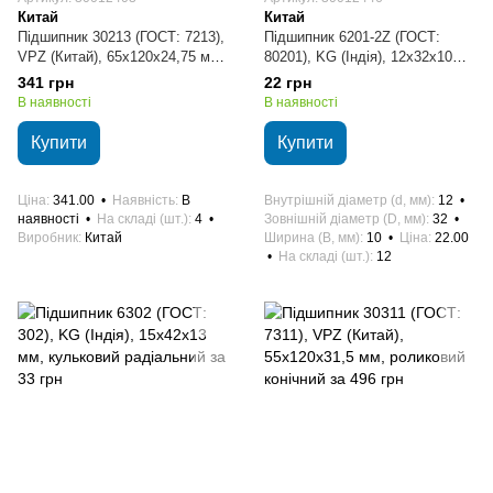
Китай
Китай
Підшипник 30213 (ГОСТ: 7213),
Підшипник 6201-2Z (ГОСТ:
VPZ (Китай), 65х120х24,75 мм,
80201), KG (Індія), 12х32х10
роликовий конічний
мм, кульковий радіальний
341 грн
22 грн
В наявності
В наявності
Купити
Купити
Ціна
341.00
Наявність
В
Внутрішній діаметр (d, мм)
12
наявності
На складі (шт.)
4
Зовнішній діаметр (D, мм)
32
Виробник
Китай
Ширина (B, мм)
10
Ціна
22.00
На складі (шт.)
12