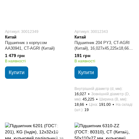
Артикул: 30012349
Артикул: 30012343
Китай
Китай
Підшипник з корпусом
Підшипник 204 PY3, CT-AGRI
AA30941, CT-AGRI (Китай)
(Китай), 16,027х45,225х18,66
мм, кульковий радіально-
1 479 грн
191 грн
упорний
В наявності
В наявності
Купити
Купити
Внутрішній діаметр (d, мм)
16,027
Зовнішній діаметр (D,
мм)
45,225
Ширина (B, мм)
18,66
Ціна
191.00
На складі
(шт.)
19