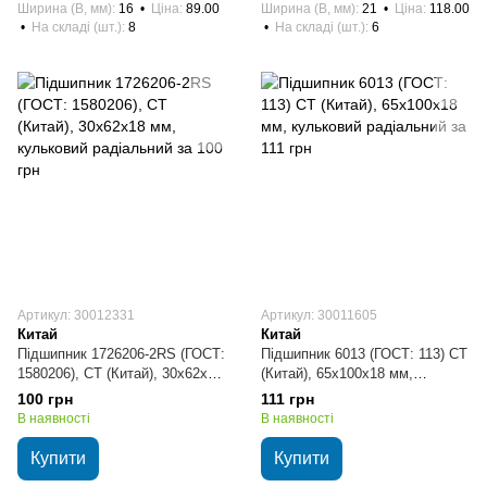
Ширина (B, мм)
16
Ціна
89.00
Ширина (B, мм)
21
Ціна
118.00
На складі (шт.)
8
На складі (шт.)
6
Артикул: 30012331
Артикул: 30011605
Китай
Китай
Підшипник 1726206-2RS (ГОСТ:
Підшипник 6013 (ГОСТ: 113) CT
1580206), CT (Китай), 30х62х18
(Китай), 65х100х18 мм,
мм, кульковий радіальний
кульковий радіальний
100 грн
111 грн
В наявності
В наявності
Купити
Купити