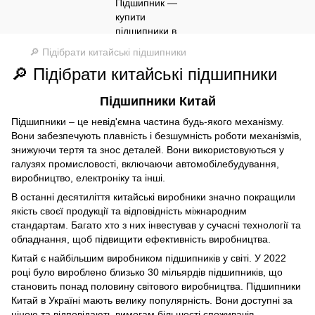
🔎 Підібрати китайські підшипники
🔎 Підібрати китайські підшипники
Підшипники Китай
Підшипники – це невід'ємна частина будь-якого механізму.
Вони забезпечують плавність і безшумність роботи механізмів,
знижуючи тертя та знос деталей. Вони використовуються у
галузях промисловості, включаючи автомобілебудування,
виробництво, електроніку та інші.
В останні десятиліття китайські виробники значно покращили
якість своєї продукції та відповідність міжнародним
стандартам. Багато хто з них інвестував у сучасні технології та
обладнання, щоб підвищити ефективність виробництва.
Китай є найбільшим виробником підшипників у світі. У 2022
році було вироблено близько 30 мільярдів підшипників, що
становить понад половину світового виробництва. Підшипники
Китай в Україні мають велику популярність. Вони доступні за
ціною та відповідають вимогам більшості споживачів.