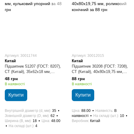
Артикул: 30011744
Артикул: 30012015
Китай
Китай
Підшипник 51207 (ГОСТ: 8207),
Підшипник 30208 (ГОСТ: 7208),
CT (Китай), 35х62х18 мм,
CT (Китай), 40х80х19,75 мм,
кульковий упорний
роликовий конічний
48 грн
88 грн
В наявності
В наявності
Купити
Купити
Внутрішній діаметр (d, мм)
35
Ціна
88.00
Наявність
В
Зовнішній діаметр (D, мм)
62
наявності
На складі (шт.)
10
Ширина (B, мм)
18
Ціна
48.00
Виробник
Китай
На складі (шт.)
4