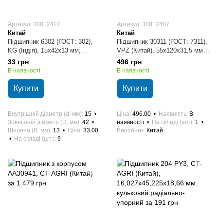
Артикул: 30012427
Артикул: 30012407
Китай
Китай
Підшипник 6302 (ГОСТ: 302),
Підшипник 30311 (ГОСТ: 7311),
KG (Індія), 15х42х13 мм,
VPZ (Китай), 55х120х31,5 мм,
кульковий радіальний
роликовий конічний
33 грн
496 грн
В наявності
В наявності
Купити
Купити
Внутрішній діаметр (d, мм)
15
Ціна
496.00
Наявність
В
Зовнішній діаметр (D, мм)
42
наявності
На складі (шт.)
1
Ширина (B, мм)
13
Ціна
33.00
Виробник
Китай
На складі (шт.)
9