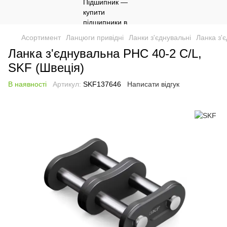
Асортимент
Ланцюги привідні
Ланки з'єднувальні
Ланка з'
Ланка з'єднувальна PHC 40-2 C/L,
SKF (Швеція)
В наявності
Артикул:
SKF137646
Написати відгук