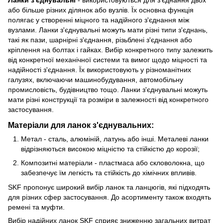
або більше різних ділянок або вузлів. Їх основна функція
полягає у створенні міцного та надійного з'єднання між
вузлами. Ланки з'єднувальні можуть мати різні типи з'єднань,
такі як пази, шарнірні з'єднання, різьблені з'єднання або
кріплення на болтах і гайках. Вибір конкретного типу залежить
від конкретної механічної системи та вимог щодо міцності та
надійності з'єднання. Їх використовують у різноманітних
галузях, включаючи машинобудування, автомобільну
промисловість, будівництво тощо. Ланки з'єднувальні можуть
мати різні конструкції та розміри в залежності від конкретного
застосування.
Матеріали для ланок з'єднувальних:
Метал - сталь, алюміній, латунь або інші. Металеві ланки
відрізняються високою міцністю та стійкістю до корозії;
Композитні матеріали - пластмаса або скловолокна, що
забезпечує їм легкість та стійкість до хімічних впливів.
SKF пропонує широкий вибір ланок та ланцюгів, які підходять
для різних сфер застосування. До асортименту також входять
ремені та муфти.
Вибір надійних ланок SKF сприяє зниженню загальних витрат