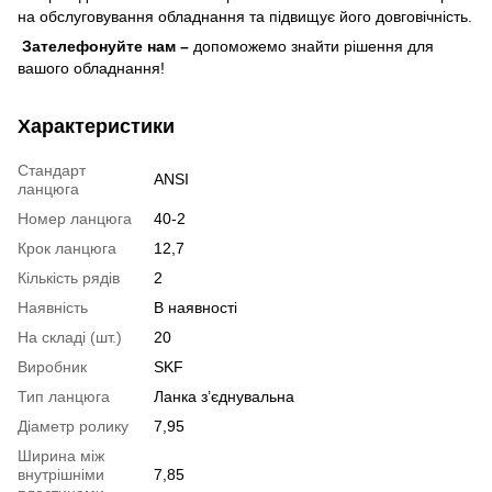
на обслуговування обладнання та підвищує його довговічність.
Зателефонуйте нам –
допоможемо знайти рішення для
вашого обладнання!
Характеристики
Стандарт
ANSI
ланцюга
Номер ланцюга
40-2
Крок ланцюга
12,7
Кількість рядів
2
Наявність
В наявності
На складі (шт.)
20
Виробник
SKF
Тип ланцюга
Ланка з’єднувальна
Діаметр ролику
7,95
Ширина між
внутрішніми
7,85