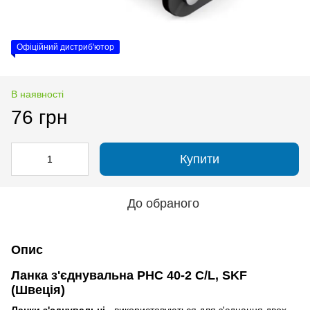
Офіційний дистриб'ютор
В наявності
76 грн
Купити
До обраного
Опис
Ланка з'єднувальна PHC 40-2 C/L, SKF
(Швеція)
Ланки з'єднувальні
- використовуються для з'єднання двох