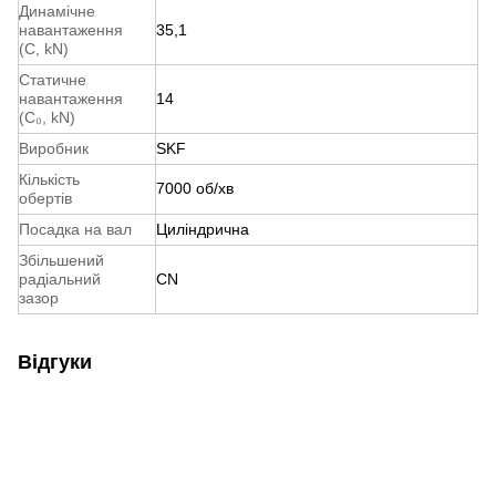
Динамічне
навантаження
35,1
(С, kN)
Статичне
навантаження
14
(С₀, kN)
Виробник
SKF
Кількість
7000 об/хв
обертів
Посадка на вал
Циліндрична
Збільшений
радіальний
CN
зазор
Відгуки