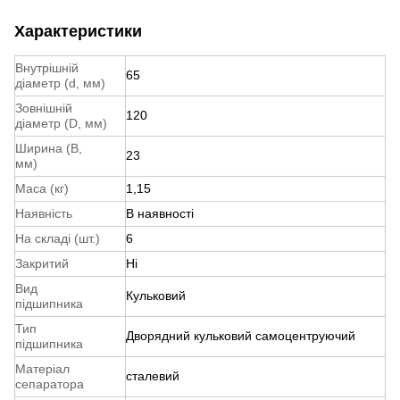
Характеристики
Внутрішній
65
діаметр (d, мм)
Зовнішній
120
діаметр (D, мм)
Ширина (B,
23
мм)
Маса (кг)
1,15
Наявність
В наявності
На складі (шт.)
6
Закритий
Ні
Вид
Кульковий
підшипника
Тип
Дворядний кульковий самоцентруючий
підшипника
Матеріал
сталевий
сепаратора