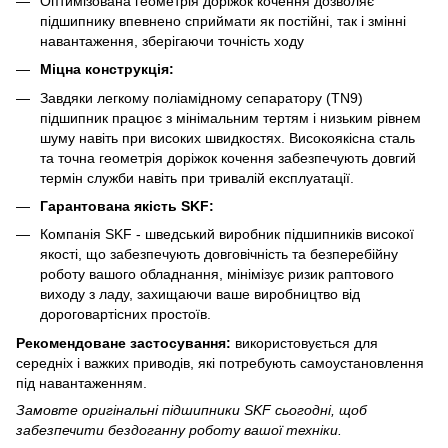
Оптимізована геометрія доріжок кочення дозволяє
підшипнику впевнено сприймати як постійні, так і змінні
навантаження, зберігаючи точність ходу
Міцна конструкція:
Завдяки легкому поліамідному сепаратору (TN9)
підшипник працює з мінімальним тертям і низьким рівнем
шуму навіть при високих швидкостях. Високоякісна сталь
та точна геометрія доріжок кочення забезпечують довгий
термін служби навіть при тривалій експлуатації.
Гарантована якість SKF:
Компанія SKF - шведський виробник підшипників високої
якості, що забезпечують довговічність та безперебійну
роботу вашого обладнання, мінімізує ризик раптового
виходу з ладу, захищаючи ваше виробництво від
дороговартісних простоїв.
Рекомендоване застосування:
використовується для
середніх і важких приводів, які потребують самоустановлення
під навантаженням.
Замовте оригінальні підшипники SKF сьогодні, щоб
забезпечити бездоганну роботу вашої техніки.