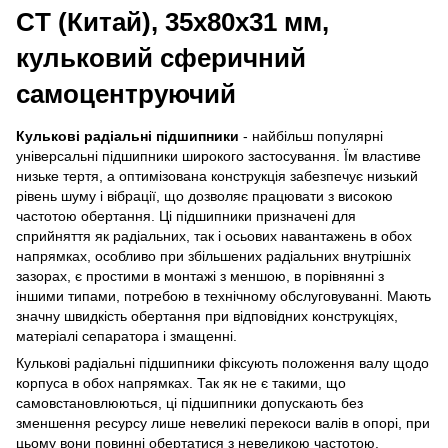
CT (Китай), 35х80х31 мм,
кульковий сферичний
самоцентруючий
Кулькові радіальні підшипники
- найбільш популярні
універсальні підшипники широкого застосування. Їм властиве
низьке тертя, а оптимізована конструкція забезпечує низький
рівень шуму і вібрації, що дозволяє працювати з високою
частотою обертання. Ці підшипники призначені для
сприйняття як радіальних, так і осьових навантажень в обох
напрямках, особливо при збільшених радіальних внутрішніх
зазорах, є простими в монтажі з меншою, в порівнянні з
іншими типами, потребою в технічному обслуговуванні. Мають
значну швидкість обертання при відповідних конструкціях,
матеріалі сепаратора і змащенні.
Кулькові радіальні підшипники фіксують положення валу щодо
корпуса в обох напрямках. Так як не є такими, що
самовстановлюються, ці підшипники допускають без
зменшення ресурсу лише невеликі перекоси валів в опорі, при
цьому вони повинні обертатися з невеликою частотою.