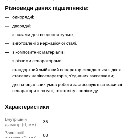
Різновиди даних підшипників:
однорядні;
дворядні;
з пазами для введення кульок;
виготовлені з нержавіючої сталі,
з композитних матеріалів;
з різними сепараторами:
стандартний змійковий сепаратор складається з двох
сталевих напівсепараторів, з'єднаних заклепками;
для спеціальних умов роботи застосовуються масивні
сепаратори з латуні, текстоліту і поліаміду.
Характеристики
Внутрішній
35
діаметр (d, мм)
Зовнішній
80
діаметр (D, мм)