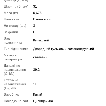
Ширина (B, мм)
31
Маса (кг)
0,675
Наявність
В наявності
На складі (шт.)
3
Закритий
Ні
Вид
Кульковий
підшипника
Тип підшипника
Дворядний кульковий самоцентруючий
Матеріал
сталевий
сепаратора
Динамічне
навантаження
39,2
(С, kN)
Статичне
навантаження
11,0
(С₀, kN)
Виробник
Китай
Посадка на вал
Циліндрична