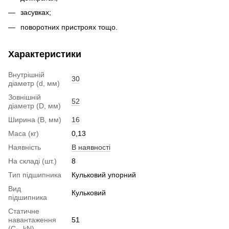
засувках;
поворотних пристроях тощо.
Характеристики
Внутрішній
30
діаметр (d, мм)
Зовнішній
52
діаметр (D, мм)
Ширина (B, мм)
16
Маса (кг)
0,13
Наявність
В наявності
На складі (шт.)
8
Тип підшипника
Кульковий упорний
Вид
Кульковий
підшипника
Статичне
навантаження
51
(С₀, kN)