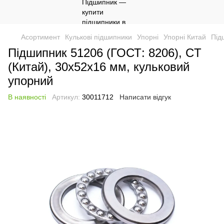
Асортимент
Кулькові підшипники
Упорні
Упорні Китай
Під
Підшипник 51206 (ГОСТ: 8206), CT
(Китай), 30х52х16 мм, кульковий
упорний
В наявності
Артикул:
30011712
Написати відгук