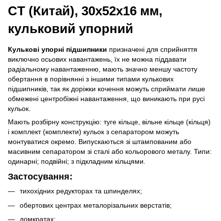
CT (Китай), 30х52х16 мм,
кульковий упорний
Кулькові упорні підшипники
призначені для сприйняття
виключно осьових навантажень, їх не можна піддавати
радіальному навантаженню, мають значно меншу частоту
обертання в порівнянні з іншими типами кулькових
підшипників, так як доріжки кочення можуть сприймати лише
обмежені центробіжні навантаження, що виникають при русі
кульок.
Мають розбірну конструкцію: туге кільце, вільне кільце (кільця)
і комплект (комплекти) кульок з сепаратором можуть
монтуватися окремо. Випускаються зі штампованим або
масивним сепаратором зі сталі або кольорового металу. Типи:
одинарні; подвійні; з підкладним кільцями.
Застосування:
тихохідних редукторах та шпинделях;
обертових центрах металорізальних верстатів;
домкратах;