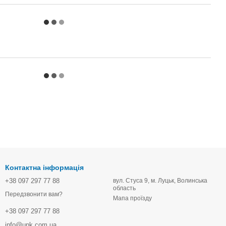
Контактна інформація
+38 097 297 77 88
вул. Стуса 9, м. Луцьк, Волинська
область
Передзвонити вам?
Мапа проїзду
+38 097 297 77 88
info@upk.com.ua