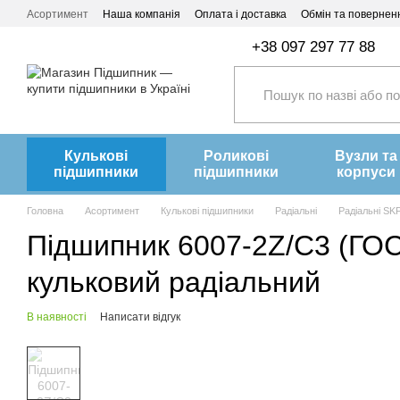
Перейти до основного контенту
Асортимент
Наша компанія
Оплата і доставка
Обмін та повернен
+38 097 297 77 88
Кулькові
Роликові
Вузли та
підшипники
підшипники
корпуси
Головна
Асортимент
Кулькові підшипники
Радіальні
Радіальні SK
Підшипник 6007-2Z/C3 (ГОСТ
кульковий радіальний
В наявності
Написати відгук