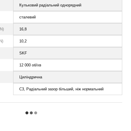
Кульковий радіальний однорядний
сталевий
N)
16,8
N)
10,2
SKF
12 000 об/хв
Циліндрична
C3, Радіальний зазор більший, ніж нормальний