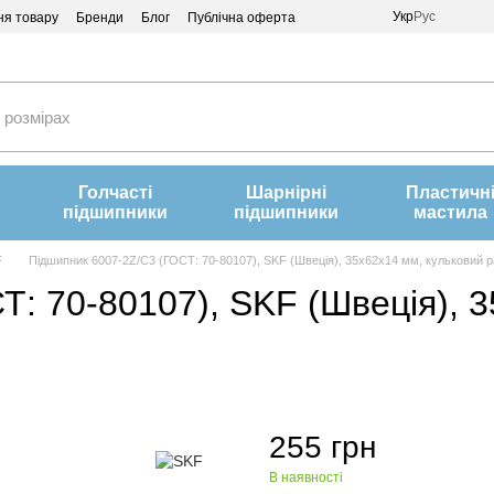
Укр
Рус
ня товару
Бренди
Блог
Публічна оферта
Голчасті
Шарнірні
Пластичн
підшипники
підшипники
мастила
F
Підшипник 6007-2Z/C3 (ГОСТ: 70-80107), SKF (Швеція), 35x62x14 мм, кульковий р
: 70-80107), SKF (Швеція), 
255 грн
В наявності