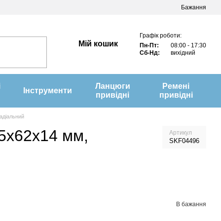
Бажання
Графік роботи:
Мій кошик
Пн-Пт:
08:00 - 17:30
Сб-Нд:
вихідний
і
Ланцюги
Ремені
Інструменти
привідні
привідні
адіальний
35x62x14 мм,
Артикул
SKF04496
В бажання