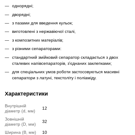
однорядні;
дворядні;
з пазами для введення кульок;
виготовлені з нержавіючої сталі,
з композитних матеріалів;
з різними сепараторами:
стандартний змійковий сепаратор складається з двох
сталевих напівсепараторів, з'єднаних заклепками;
для спеціальних умов роботи застосовуються масивні
сепаратори з латуні, текстоліту і поліаміду.
Характеристики
Внутрішній
12
діаметр (d, мм)
Зовнішній
32
діаметр (D, мм)
Ширина (B, мм)
10