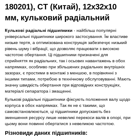
180201), CT (Китай), 12х32х10
мм, кульковий радіальний
Кулькові радіальні підшипники
- найбільш популярні
універсальні підшипники широкого застосування. Їм властиве
низьке тертя, а оптимізована конструкція забезпечує низький
рівень шуму і вібрації, що дозволяє працювати з високою
частотою обертання. Ці підшипники призначені для
сприйняття як радіальних, так і осьових навантажень в обох
напрямках, особливо при збільшених радіальних внутрішніх
зазорах, є простими в монтажі з меншою, в порівнянні з
іншими типами, потребою в технічному обслуговуванні. Мають
значну швидкість обертання при відповідних конструкціях,
матеріалі сепаратора і змащенні.
Кулькові радіальні підшипники фіксують положення валу щодо
корпуса в обох напрямках. Так як не є такими, що
самовстановлюються, ці підшипники допускають без
зменшення ресурсу лише невеликі перекоси валів в опорі, при
цьому вони повинні обертатися з невеликою частотою.
Різновиди даних підшипників: