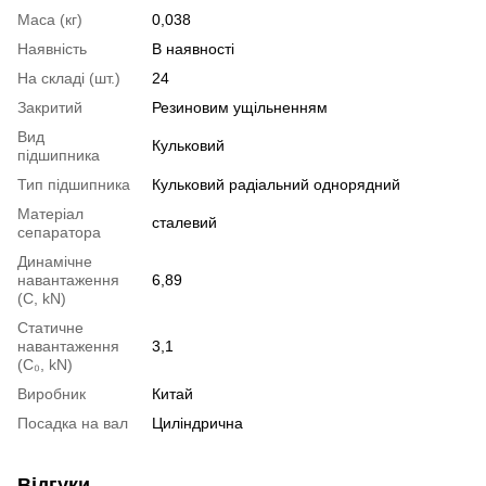
Маса (кг)
0,038
Наявність
В наявності
На складі (шт.)
24
Закритий
Резиновим ущільненням
Вид
Кульковий
підшипника
Тип підшипника
Кульковий радіальний однорядний
Матеріал
сталевий
сепаратора
Динамічне
навантаження
6,89
(С, kN)
Статичне
навантаження
3,1
(С₀, kN)
Виробник
Китай
Посадка на вал
Циліндрична
Відгуки