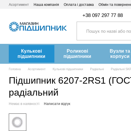
Перейти до основного контенту
Асортимент
Наша компанія
Оплата і доставка
Обмін та повернен
+38 097 297 77 88
Кулькові
Роликові
Вузли та
підшипники
підшипники
корпуси
Головна
Асортимент
Кулькові підшипники
Радіальні
Радіальні SK
Підшипник 6207-2RS1 (ГОСТ
радіальний
Немає в наявності
Написати відгук