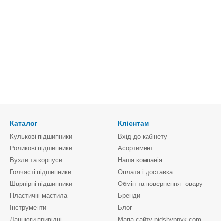
Каталог
Клієнтам
Кулькові підшипники
Вхід до кабінету
Роликові підшипники
Асортимент
Вузли та корпуси
Наша компанія
Голчасті підшипники
Оплата і доставка
Шарнірні підшипники
Обмін та повернення товару
Пластичні мастила
Бренди
Інструменти
Блог
Ланцюги привідні
Мапа сайту pidshypnyk.com