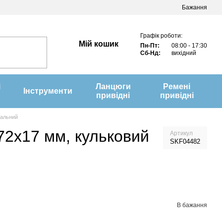
Бажання
Графік роботи:
Мій кошик
Пн-Пт:
08:00 - 17:30
Сб-Нд:
вихідний
і
Ланцюги
Ремені
Інструменти
привідні
привідні
іальний
72x17 мм, кульковий
Артикул
SKF04482
В бажання