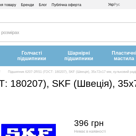
Укр
Рус
ня товару
Бренди
Блог
Публічна оферта
Голчасті
Шарнірні
Пластичн
підшипники
підшипники
мастила
F
Підшипник 6207-2RS1 (ГОСТ: 180207), SKF (Швеція), 35x72x17 мм, кульковий рад
: 180207), SKF (Швеція), 35x
396 грн
Немає в наявності