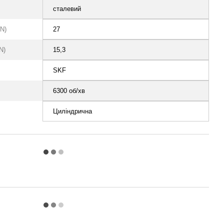
сталевий
N)
27
N)
15,3
SKF
6300 об/хв
Циліндрична