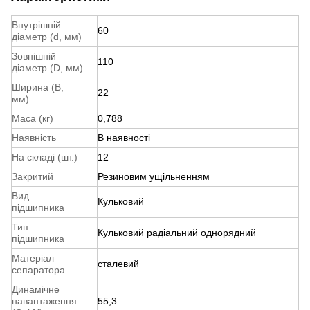
Внутрішній
60
діаметр (d, мм)
Зовнішній
110
діаметр (D, мм)
Ширина (B,
22
мм)
Маса (кг)
0,788
Наявність
В наявності
На складі (шт.)
12
Закритий
Резиновим ущільненням
Вид
Кульковий
підшипника
Тип
Кульковий радіальний однорядний
підшипника
Матеріал
сталевий
сепаратора
Динамічне
навантаження
55,3