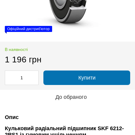
Офіційний дистриб'ютор
В наявності
1 196 грн
Купити
До обраного
Опис
Кульковий радіальний підшипник SKF
6212-
2RS1 із гумовим ущільненням