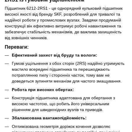
Підшипник 6212-2RS1 - це однорядний кульковий підшипник
високої якості від бренду SKF, розроблений для тривалої та
надійної роботи у промислових вузлах. Завдяки продуманій
конструкції він ефективно витримує робочі навантаження та
забезпечує стабільність механізмів, де важлива захищеність
від зовнішніх чинників.
Переваги:
Ефективний захист від бруду та вологи:
Гумові ущільнення з обох сторін (2RS) надійно утримують
мастило всередині підшипника та перешкоджають
потраплянню пилу і сторонніх часток, тому вам не
доведеться зупиняти механізм для частого змащування.
Робота при високих обертах:
Конструкція підшипника адаптована для обертання з
високою частотою, що робить його універсальним
рішенням для швидкохідних вузлів та приводів.
Збалансована вантажопідйомність:
Оптимізована геометрія доріжок кочення дозволяє