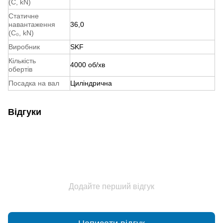
(С, kN)
Статичне
навантаження
36,0
(С₀, kN)
Виробник
SKF
Кількість
4000 об/хв
обертів
Посадка на вал
Циліндрична
Відгуки
Додайте перший відгук