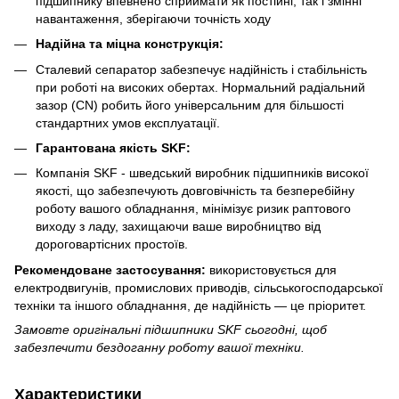
підшипнику впевнено сприймати як постійні, так і змінні
навантаження, зберігаючи точність ходу
Надійна та міцна конструкція:
Сталевий сепаратор забезпечує надійність і стабільність
при роботі на високих обертах. Нормальний радіальний
зазор (CN) робить його універсальним для більшості
стандартних умов експлуатації.
Гарантована якість SKF:
Компанія SKF - шведський виробник підшипників високої
якості, що забезпечують довговічність та безперебійну
роботу вашого обладнання, мінімізує ризик раптового
виходу з ладу, захищаючи ваше виробництво від
дороговартісних простоїв.
Рекомендоване застосування:
використовується для
електродвигунів, промислових приводів, сільськогосподарської
техніки та іншого обладнання, де надійність — це пріоритет.
Замовте оригінальні підшипники SKF сьогодні, щоб
забезпечити бездоганну роботу вашої техніки.
Характеристики