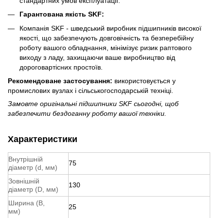
стандартних умов експлуатації.
Гарантована якість SKF:
Компанія SKF - шведський виробник підшипників високої
якості, що забезпечують довговічність та безперебійну
роботу вашого обладнання, мінімізує ризик раптового
виходу з ладу, захищаючи ваше виробництво від
дороговартісних простоїв.
Рекомендоване застосування:
використовується у
промислових вузлах і сільськогосподарській техніці.
Замовте оригінальні підшипники SKF сьогодні, щоб
забезпечити бездоганну роботу вашої техніки.
Характеристики
Внутрішній
75
діаметр (d, мм)
Зовнішній
130
діаметр (D, мм)
Ширина (B,
25
мм)