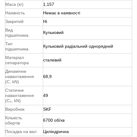
Маса (кг)
1,157
Наявність
Немає в наявності
Закритий
Ні
Вид
Кульковий
підшипника
Тип
Кульковий радіальний однорядний
підшипника
Матеріал
сталевий
сепаратора
Динамічне
навантаження
68,9
(С, kN)
Статичне
навантаження
49
(С₀, kN)
Виробник
SKF
Кількість
6700 об/хв
обертів
Посадка на вал
Циліндрична