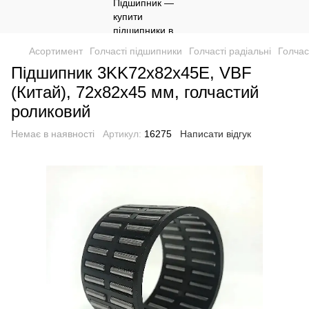
Асортимент
Голчасті підшипники
Голчасті радіальні
Голчас
Підшипник 3KK72x82x45E, VBF
(Китай), 72х82х45 мм, голчастий
роликовий
Немає в наявності
Артикул:
16275
Написати відгук