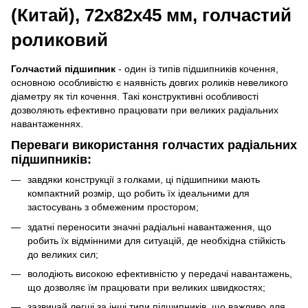
(Китай), 72х82х45 мм, голчастий
роликовий
Голчастий підшипник
- один із типів підшипників кочення,
основною особливістю є наявність довгих роликів невеликого
діаметру як тіл кочення. Такі конструктивні особливості
дозволяють ефективно працювати при великих радіальних
навантаженнях.
Переваги використання голчастих радіальних
підшипників:
завдяки конструкції з голками, ці підшипники мають
компактний розмір, що робить їх ідеальними для
застосувань з обмеженим простором;
здатні переносити значні радіальні навантаження, що
робить їх відмінними для ситуацій, де необхідна стійкість
до великих сил;
володіють високою ефективністю у передачі навантажень,
що дозволяє їм працювати при великих швидкостях;
зазвичай легші за інші типи підшипників, що важливо для