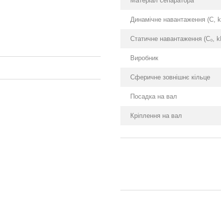
Матеріал сепаратора
Динамічне навантаження (С, k
Статичне навантаження (С₀, k
Виробник
Сферичне зовнішнє кільце
Посадка на вал
Кріплення на вал