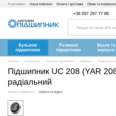
Перейти до основного контенту
Асортимент
Наша компанія
Оплата і доставка
Обмін та повернен
+38 097 297 77 88
Кулькові
Роликові
Вузли та
підшипники
підшипники
корпуси
Головна
Асортимент
Кулькові підшипники
Радіальні
Радіальні Кит
Підшипник UC 208 (YAR 208
радіальний
Немає в наявності
Написати відгук