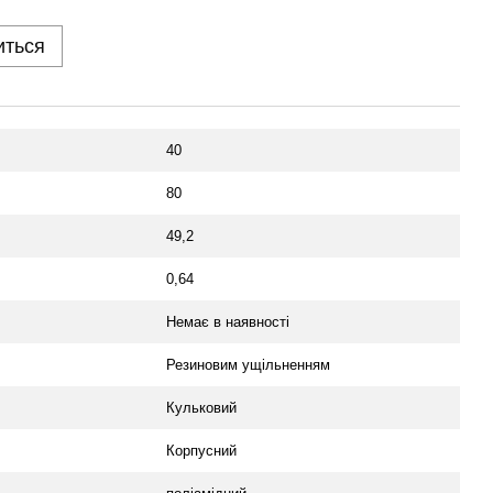
иться
40
80
49,2
0,64
Немає в наявності
Резиновим ущільненням
Кульковий
Корпусний