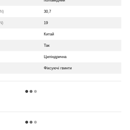
поліамідний
N)
30,7
N)
19
Китай
Так
Циліндрична
Фіксуючі гвинти