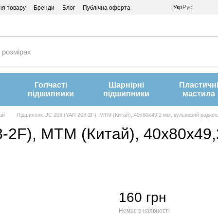
Укр
Рус
ня товару
Бренди
Блог
Публічна оферта
Голчасті
Шарнірні
Пластичн
підшипники
підшипники
мастила
ай
Підшипник UC 208 (YAR 208-2F), MTM (Китай), 40x80x49,2 мм, кульковий радіал
-2F), MTM (Китай), 40x80x49,
160 грн
Немає в наявності