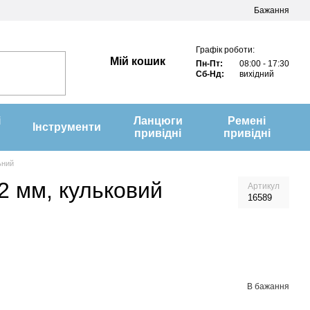
Бажання
Графік роботи:
Мій кошик
Пн-Пт:
08:00 - 17:30
Сб-Нд:
вихідний
і
Ланцюги
Ремені
Інструменти
привідні
привідні
ьний
2 мм, кульковий
Артикул
16589
В бажання