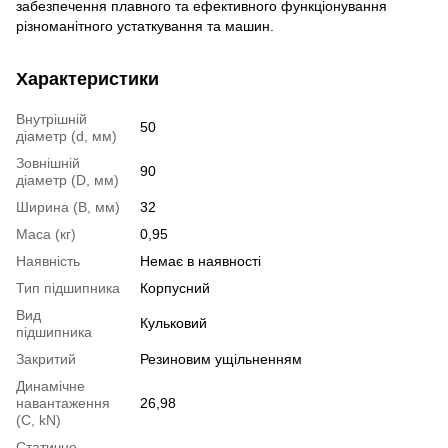
забезпечення плавного та ефективного функціонування
різноманітного устаткування та машин.
Характеристики
Внутрішній
50
діаметр (d, мм)
Зовнішній
90
діаметр (D, мм)
Ширина (B, мм)
32
Маса (кг)
0,95
Наявність
Немає в наявності
Тип підшипника
Корпусний
Вид
Кульковий
підшипника
Закритий
Резиновим ущільненням
Динамічне
навантаження
26,98
(С, kN)
Статичне