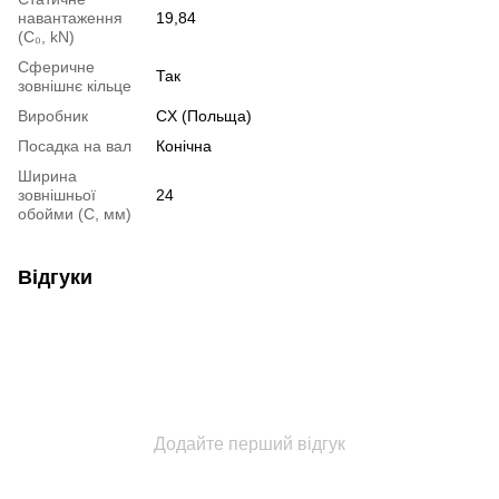
навантаження
19,84
(С₀, kN)
Сферичне
Так
зовнішнє кільце
Виробник
CX (Польща)
Посадка на вал
Конічна
Ширина
зовнішньої
24
обойми (С, мм)
Відгуки
Додайте перший відгук