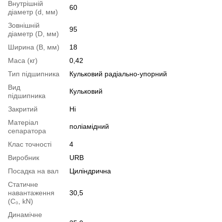
Внутрішній
60
діаметр (d, мм)
Зовнішній
95
діаметр (D, мм)
Ширина (B, мм)
18
Маса (кг)
0,42
Тип підшипника
Кульковий радіально-упорний
Вид
Кульковий
підшипника
Закритий
Ні
Матеріал
поліамідний
сепаратора
Клас точності
4
Виробник
URB
Посадка на вал
Циліндрична
Статичне
навантаження
30,5
(С₀, kN)
Динамічне