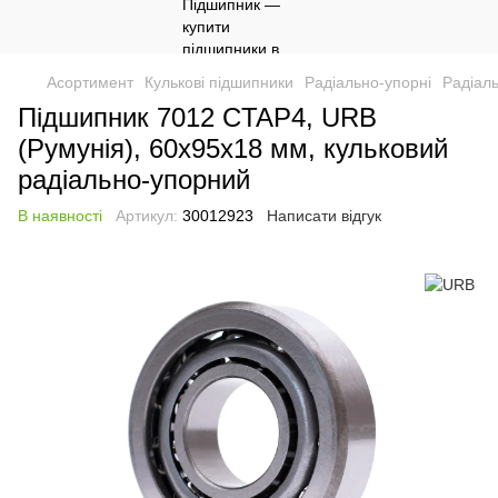
Асортимент
Кулькові підшипники
Радіально-упорні
Радіал
Підшипник 7012 CTAP4, URB
(Румунія), 60х95х18 мм, кульковий
радіально-упорний
В наявності
Артикул:
30012923
Написати відгук