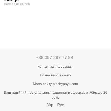
22х18х3620 мм, стандартний
Немає в наявності
+38 097 297 77 88
Контактна інформація
Повна версія сайту
Мапа сайту pidshypnyk.com
Ваш надійний постачальник підшипників з досвідом ⚡більше 26
років
Укр
Рус