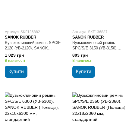
Артикул: SKF136882
Артикул: SKF136887
SANOK RUBBER
SANOK RUBBER
Вузькоклиновий ремінь SPС/E
Вузькоклиновий ремінь
2120 (УВ-2120), SANOK
SPC/S/E 3150 (УВ-3150),
RUBBER (Польща),
SANOK RUBBER (Польща),
1 029 грн
803 грн
22х18х2120 мм, посилений
22х18х3150 мм, стандартний
В наявності
В наявності
Купити
Купити