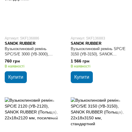
Артикул: SKF136886
Артикул: SKF136883
SANOK RUBBER
SANOK RUBBER
Вузькоклиновий ремінь
Вузькоклиновий ремінь SPC/E
SPC/S/E 3000 (УВ-3000),
3150 (УВ-3150), SANOK
SANOK RUBBER (Польща),
RUBBER (Польща),
760 грн
1 566 грн
22х18х3000 мм, стандартний
22х18х3150 мм, посилений
В наявності
В наявності
Купити
Купити