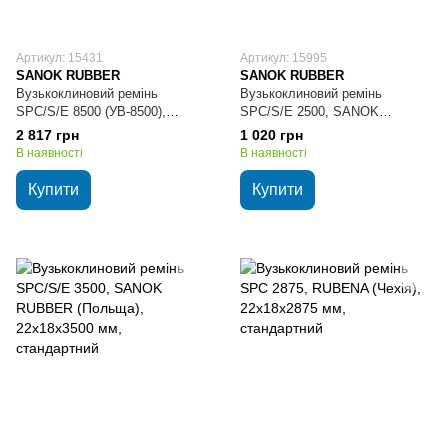
Артикул: 15431
Артикул: 15995
SANOK RUBBER
SANOK RUBBER
Вузькоклиновий ремінь
Вузькоклиновий ремінь
SPC/S/E 8500 (УВ-8500),
SPС/S/E 2500, SANOK
SANOK RUBBER (Польща),
RUBBER (Польща),
2 817 грн
1 020 грн
22х18х8500 мм, стандартний
22х18х2500 мм, стандартний
В наявності
В наявності
Купити
Купити