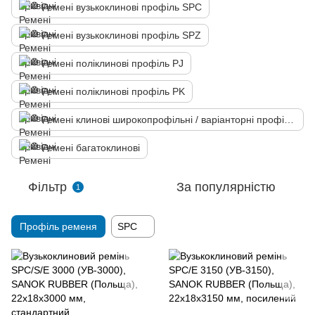
Ремені вузькоклинові профіль SPC
Ремені вузькоклинові профіль SPZ
Ремені поліклинові профіль PJ
Ремені поліклинові профіль PK
Ремені клинові широкопрофільні / варіанторні профіль HM
Ремені багатоклинові
Фільтр
За популярністю
1
Профіль ременя
SPC