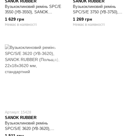
SANOK RUBBER
SANOK RUBBER
Вузькоклиновий ремінь SPC/E
Вузькоклиновий ремінь
3550 (УВ-3550), SANOK
SPC/S/E 3750 (УВ-3750),
RUBBER (Польща),
SANOK RUBBER (Польща),
1 629 грн
1 269 грн
22х18х3550 мм, посилений
22х18х3750 мм, стандартний
Немає в наявності
Немає в наявності
Артикул: 15428
SANOK RUBBER
Вузькоклиновий ремінь
SPC/S/E 3620 (УВ-3620),
SANOK RUBBER (Польща),
1 511 грн