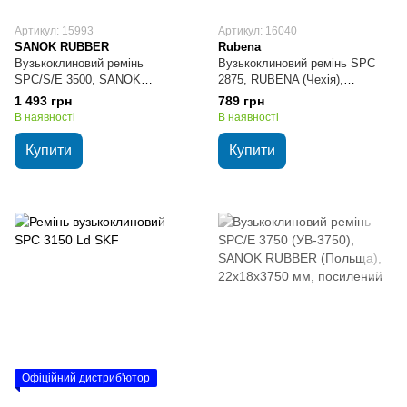
Артикул: 15993
Артикул: 16040
SANOK RUBBER
Rubena
Вузькоклиновий ремінь
Вузькоклиновий ремінь SPC
SPC/S/E 3500, SANOK
2875, RUBENA (Чехія),
RUBBER (Польща),
22х18х2875 мм, стандартний
1 493 грн
789 грн
22х18х3500 мм, стандартний
В наявності
В наявності
Купити
Купити
Офіційний дистриб'ютор