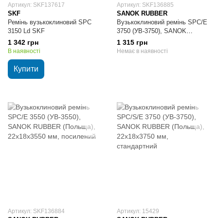
Артикул: SKF137617
Артикул: SKF136885
SKF
SANOK RUBBER
Ремінь вузькоклиновий SPC
Вузькоклиновий ремінь SPC/E
3150 Ld SKF
3750 (УВ-3750), SANOK
RUBBER (Польща),
1 342 грн
1 315 грн
22х18х3750 мм, посилений
В наявності
Немає в наявності
Купити
Артикул: SKF136884
Артикул: 15429