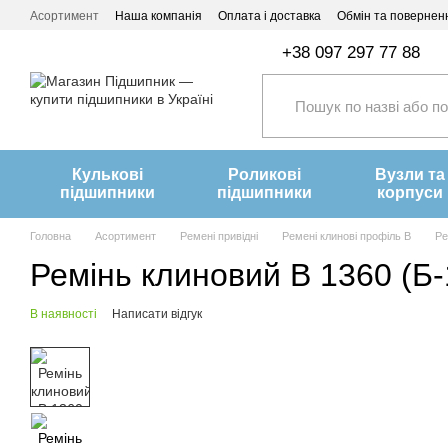
Перейти до основного контенту
Асортимент
Наша компанія
Оплата і доставка
Обмін та повернен
+38 097 297 77 88
Кулькові
Роликові
Вузли та
підшипники
підшипники
корпуси
Головна
Асортимент
Ремені привідні
Ремені клинові профіль B
Ре
Ремінь клиновий B 1360 (Б-1
В наявності
Написати відгук