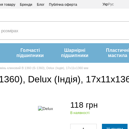
Укр
Рус
ня товару
Бренди
Блог
Публічна оферта
Голчасті
Шарнірні
Пластичн
підшипники
підшипники
мастила
мінь клиновий B 1360 (Б-1360), Delux (Індія), 17х11х1360 мм
360), Delux (Індія), 17х11х13
118 грн
В наявності