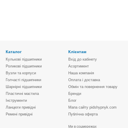
Каталог
Клієнтам
Кулькові підшипники
Вхід до кабінету
Роликові підшипники
Асортимент
Вузли та корпуси
Наша компанія
Голчасті підшипники
Оплата і доставка
Шарнірні підшипники
Обмін та повернення товару
Пластичні мастила
Бренди
Інструменти
Блог
Ланцюги привідні
Мапа сайту pidshypnyk.com
Ремені привідні
Публічна оферта
Ми в соцмережах