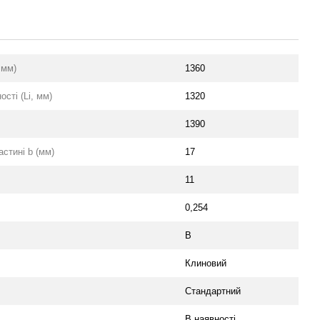
 мм)
1360
сті (Li, мм)
1320
1390
стині b (мм)
17
11
0,254
B
Клиновий
Стандартний
В наявності