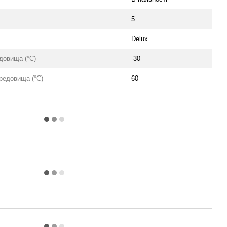
5
Delux
довища (°C)
-30
редовища (°C)
60