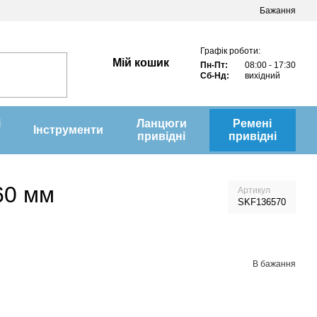
Бажання
Графік роботи:
Мій кошик
Пн-Пт:
08:00 - 17:30
Сб-Нд:
вихідний
і
Ланцюги
Ремені
Інструменти
привідні
привідні
60 мм
Артикул
SKF136570
В бажання