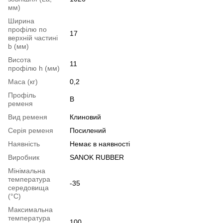
мм)
Ширина
профілю по
17
верхній частині
b (мм)
Висота
11
профілю h (мм)
Маса (кг)
0,2
Профіль
B
ременя
Вид ременя
Клиновий
Серія ременя
Посилений
Наявність
Немає в наявності
Виробник
SANOK RUBBER
Мінімальна
температура
-35
середовища
(°C)
Максимальна
температура
100