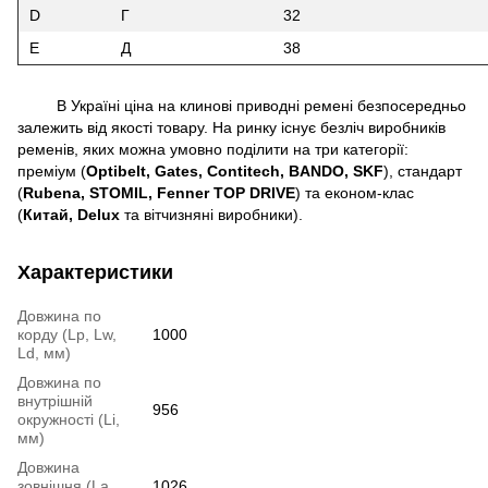
D
Г
32
E
Д
38
В Україні ціна на клинові приводні ремені безпосередньо
залежить від якості товару. На ринку існує безліч виробників
ременів, яких можна умовно поділити на три категорії:
преміум (
Optibelt, Gates, Contitech, BANDO, SKF
), стандарт
(
Rubena, STOMIL, Fenner TOP DRIVE
) та економ-клас
(
Китай,
Delux
та вітчизняні виробники).
Характеристики
Довжина по
корду (Lp, Lw,
1000
Ld, мм)
Довжина по
внутрішній
956
окружності (Li,
мм)
Довжина
зовнішня (La,
1026