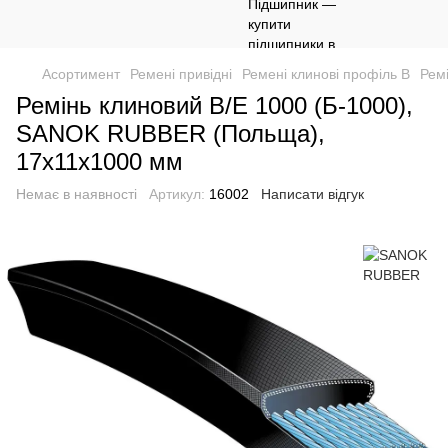
Асортимент
Ремені привідні
Ремені клинові профіль B
Рем
Ремінь клиновий B/E 1000 (Б-1000),
SANOK RUBBER (Польща),
17х11х1000 мм
Немає в наявності
Артикул:
16002
Написати відгук