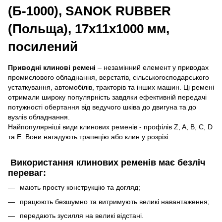
(Б-1000), SANOK RUBBER
(Польща), 17х11х1000 мм,
посилений
Приводні клинові ремені
– незамінний елемент у приводах
промислового обладнання, верстатів, сільськогосподарського
устаткування, автомобілів, тракторів та інших машин. Ці ремені
отримали широку популярність завдяки ефективній передачі
потужності обертання від ведучого шківа до двигуна та до
вузлів обладнання.
Найпопулярніші види клинових ременів - профілів Z, A, B, C, D
та E. Вони нагадують трапецію або клин у розрізі.
Використання клинових ременів має безліч
переваг:
мають просту конструкцію та догляд;
працюють безшумно та витримують великі навантаження;
передають зусилля на великі відстані.