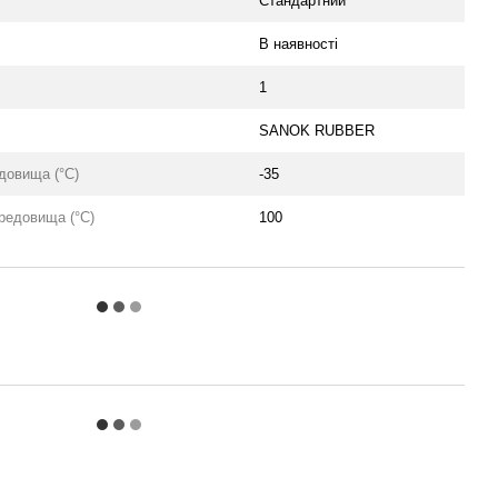
Стандартний
В наявності
1
SANOK RUBBER
довища (°C)
-35
редовища (°C)
100