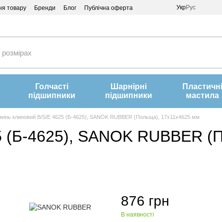
Укр
Рус
ня товару
Бренди
Блог
Публічна оферта
Голчасті
Шарнірні
Пластичн
підшипники
підшипники
мастила
мінь клиновий B/S/E 4625 (Б-4625), SANOK RUBBER (Польща), 17х11х4625 мм
5 (Б-4625), SANOK RUBBER (
876 грн
В наявності