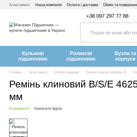
Перейти до основного контенту
Асортимент
Наша компанія
Оплата і доставка
Обмін та повернен
+38 097 297 77 88
Кулькові
Роликові
Вузли та
підшипники
підшипники
корпуси
Головна
Асортимент
Ремені привідні
Ремені клинові профіль B
Ре
Ремінь клиновий B/S/E 462
мм
В наявності
Написати відгук