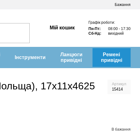
Бажання
Графік роботи:
Мій кошик
Пн-Пт:
08:00 - 17:30
Сб-Нд:
вихідний
і
Ланцюги
Ремені
Інструменти
привідні
привідні
Польща), 17х11х4625
Артикул
15414
В бажання