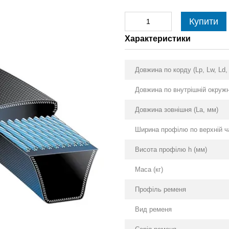
Купити
Характеристики
Довжина по корду (Lp, Lw, Ld,
Довжина по внутрішній окружно
Довжина зовнішня (La, мм)
Ширина профілю по верхній ча
Висота профілю h (мм)
Маса (кг)
Профіль ременя
Вид ременя