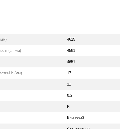
 мм)
4625
сті (Li, мм)
4581
4651
стині b (мм)
17
11
0,2
B
Клиновий