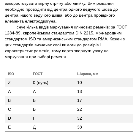
використовувати мірну стрічку або лінійку. Вимірювання
необхідно проводити від центра одного ведучого шківа до
центра іншого ведучого шківа, або до центра провідного
елемента електродвигуна.
Існує кілька видів маркування клинових ременів: за ГОСТ
1284-89, європейським стандартом DIN 2215, міжнародним
стандартом ISO та американським стандартом RMA. Кожен з
цих стандартів визначає свої вимоги до розмірів і
характеристик ременів, тому варто звернути увагу на
маркування при виборі ременя.
ISO
ГОСТ
Ширина, мм
Z
0 (нуль)
10
A
A
13
B
Б
17
C
В
22
D
Г
32
E
Д
38