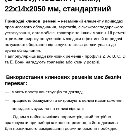
22х14х2050 мм, стандартний
Приводні клинові ремені
– незамінний елемент у приводах
промислового обладнання, верстатів, сільськогосподарського
устаткування, автомобілів, тракторів та інших машин. Ці ремені
отримали широку популярність завдяки ефективній передачі
потужності обертання від ведучого шківа до двигуна та до
вузлів обладнання.
Найпопулярніші види клинових ременів - профілів Z, A, B, C, D
та E. Вони нагадують трапецію або клин у розрізі.
Використання клинових ременів має безліч
переваг:
мають просту конструкцію та догляд;
працюють безшумно та витримують великі навантаження;
передають зусилля на великі відстані.
Одним з найважливіших параметрів, який потрібно
враховувати при виборі клинового ременя, є його довжина.
Для правильного вимірювання довжини ременя необхідно