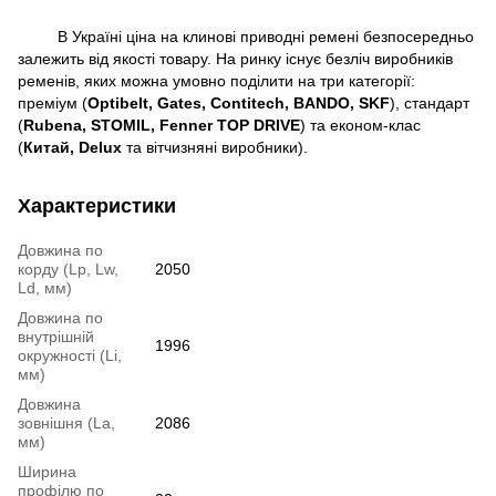
В Україні ціна на клинові приводні ремені безпосередньо
залежить від якості товару. На ринку існує безліч виробників
ременів, яких можна умовно поділити на три категорії:
преміум (
Optibelt, Gates, Contitech, BANDO, SKF
), стандарт
(
Rubena, STOMIL, Fenner TOP DRIVE
) та економ-клас
(
Китай,
Delux
та вітчизняні виробники).
Характеристики
Довжина по
корду (Lp, Lw,
2050
Ld, мм)
Довжина по
внутрішній
1996
окружності (Li,
мм)
Довжина
зовнішня (La,
2086
мм)
Ширина
профілю по