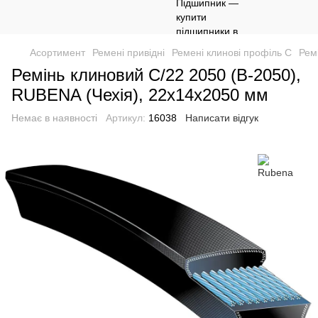
Асортимент
Ремені привідні
Ремені клинові профіль C
Рем
Ремінь клиновий C/22 2050 (В-2050),
RUBENA (Чехія), 22х14х2050 мм
Немає в наявності
Артикул:
16038
Написати відгук