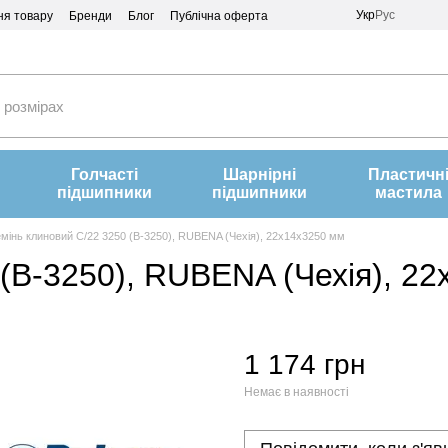
Укр
Рус
ня товару
Бренди
Блог
Публічна оферта
Голчасті
Шарнірні
Пластичн
підшипники
підшипники
мастила
мінь клиновий C/22 3250 (В-3250), RUBENA (Чехія), 22х14х3250 мм
 (В-3250), RUBENA (Чехія), 2
1 174 грн
Немає в наявності