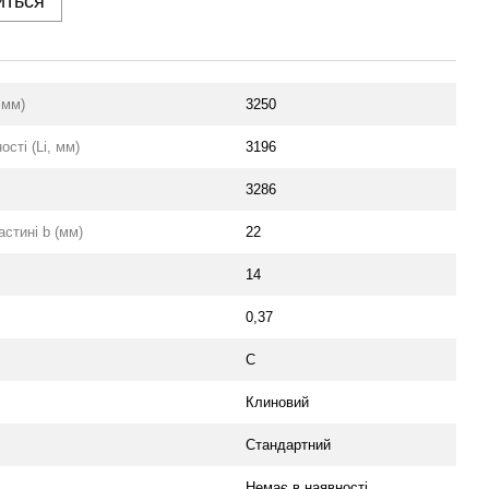
иться
 мм)
3250
сті (Li, мм)
3196
3286
стині b (мм)
22
14
0,37
C
Клиновий
Стандартний
Немає в наявності