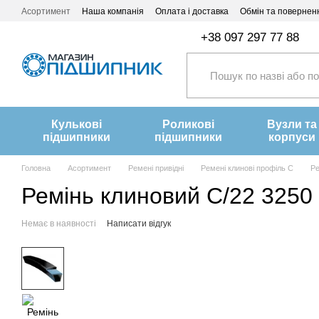
Перейти до основного контенту
Асортимент
Наша компанія
Оплата і доставка
Обмін та повернен
+38 097 297 77 88
Кулькові
Роликові
Вузли та
підшипники
підшипники
корпуси
Головна
Асортимент
Ремені привідні
Ремені клинові профіль C
Ре
Ремінь клиновий C/22 3250
Немає в наявності
Написати відгук