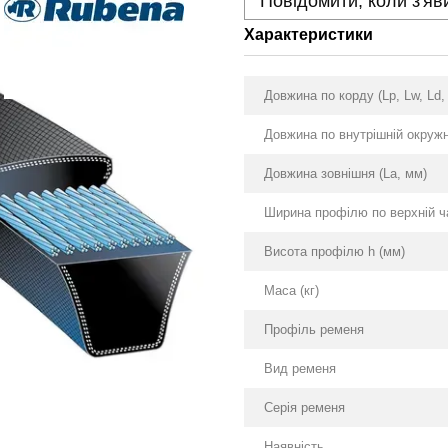
Повідомити, коли з'яв
Характеристики
Довжина по корду (Lp, Lw, Ld,
Довжина по внутрішній окружно
Довжина зовнішня (La, мм)
Ширина профілю по верхній ча
Висота профілю h (мм)
Маса (кг)
Профіль ременя
Вид ременя
Серія ременя
Наявність