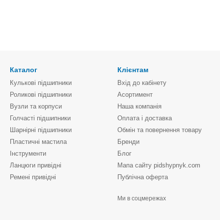
Каталог
Клієнтам
Кулькові підшипники
Вхід до кабінету
Роликові підшипники
Асортимент
Вузли та корпуси
Наша компанія
Голчасті підшипники
Оплата і доставка
Шарнірні підшипники
Обмін та повернення товару
Пластичні мастила
Бренди
Інструменти
Блог
Ланцюги привідні
Мапа сайту pidshypnyk.com
Ремені привідні
Публічна оферта
Ми в соцмережах