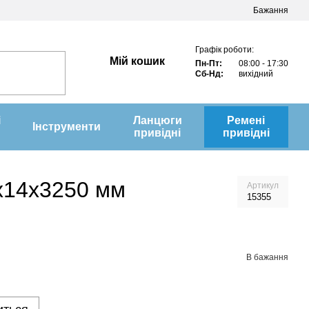
Бажання
Графік роботи:
Мій кошик
Пн-Пт:
08:00 - 17:30
Сб-Нд:
вихідний
і
Ланцюги
Ремені
Інструменти
привідні
привідні
2х14х3250 мм
Артикул
15355
В бажання