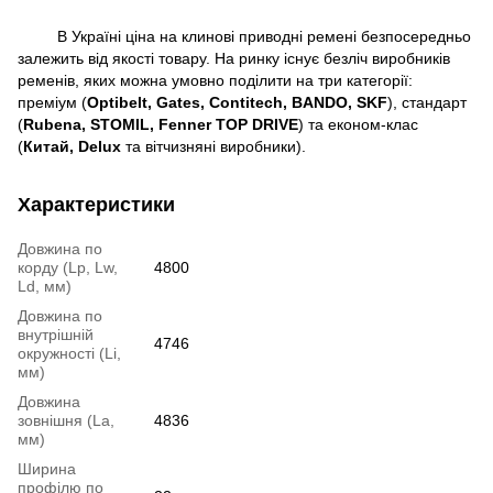
В Україні ціна на клинові приводні ремені безпосередньо
залежить від якості товару. На ринку існує безліч виробників
ременів, яких можна умовно поділити на три категорії:
преміум (
Optibelt, Gates, Contitech, BANDO, SKF
), стандарт
(
Rubena, STOMIL, Fenner TOP DRIVE
) та економ-клас
(
Китай,
Delux
та вітчизняні виробники).
Характеристики
Довжина по
корду (Lp, Lw,
4800
Ld, мм)
Довжина по
внутрішній
4746
окружності (Li,
мм)
Довжина
зовнішня (La,
4836
мм)
Ширина
профілю по