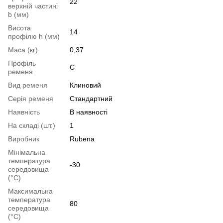
22
верхній частині
b (мм)
Висота
14
профілю h (мм)
Маса (кг)
0,37
Профіль
C
ременя
Вид ременя
Клиновий
Серія ременя
Стандартний
Наявність
В наявності
На складі (шт.)
1
Виробник
Rubena
Мінімальна
температура
-30
середовища
(°C)
Максимальна
температура
80
середовища
(°C)