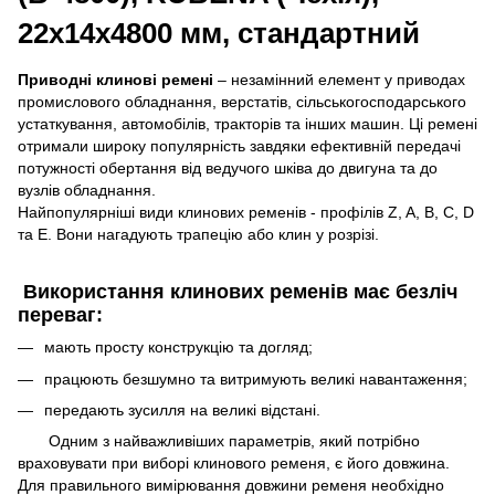
22х14х4800 мм, стандартний
Приводні клинові ремені
– незамінний елемент у приводах
промислового обладнання, верстатів, сільськогосподарського
устаткування, автомобілів, тракторів та інших машин. Ці ремені
отримали широку популярність завдяки ефективній передачі
потужності обертання від ведучого шківа до двигуна та до
вузлів обладнання.
Найпопулярніші види клинових ременів - профілів Z, A, B, C, D
та E. Вони нагадують трапецію або клин у розрізі.
Використання клинових ременів має безліч
переваг:
мають просту конструкцію та догляд;
працюють безшумно та витримують великі навантаження;
передають зусилля на великі відстані.
Одним з найважливіших параметрів, який потрібно
враховувати при виборі клинового ременя, є його довжина.
Для правильного вимірювання довжини ременя необхідно