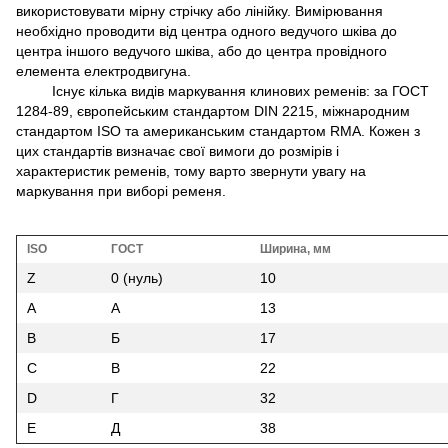
використовувати мірну стрічку або лінійку. Вимірювання
необхідно проводити від центра одного ведучого шківа до
центра іншого ведучого шківа, або до центра провідного
елемента електродвигуна.
Існує кілька видів маркування клинових ременів: за ГОСТ
1284-89, європейським стандартом DIN 2215, міжнародним
стандартом ISO та американським стандартом RMA. Кожен з
цих стандартів визначає свої вимоги до розмірів і
характеристик ременів, тому варто звернути увагу на
маркування при виборі ременя.
ISO
ГОСТ
Ширина, мм
Z
0 (нуль)
10
A
A
13
B
Б
17
C
В
22
D
Г
32
E
Д
38