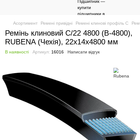
Асортимент
Ремені привідні
Ремені клинові профіль C
Рем
Ремінь клиновий C/22 4800 (В-4800),
RUBENA (Чехія), 22х14х4800 мм
В наявності
Артикул:
16016
Написати відгук