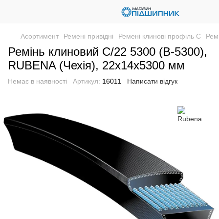
Асортимент
Ремені привідні
Ремені клинові профіль C
Рем
Ремінь клиновий C/22 5300 (В-5300),
RUBENA (Чехія), 22х14х5300 мм
Немає в наявності
Артикул:
16011
Написати відгук