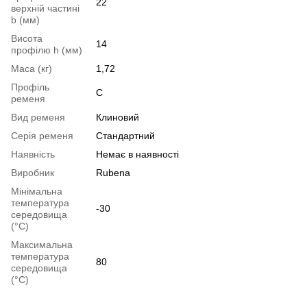
22
верхній частині
b (мм)
Висота
14
профілю h (мм)
Маса (кг)
1,72
Профіль
C
ременя
Вид ременя
Клиновий
Серія ременя
Стандартний
Наявність
Немає в наявності
Виробник
Rubena
Мінімальна
температура
-30
середовища
(°C)
Максимальна
температура
80
середовища
(°C)