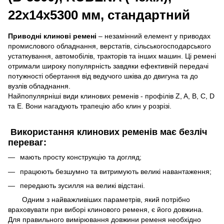
22х14х5300 мм, стандартний
Приводні клинові ремені
– незамінний елемент у приводах
промислового обладнання, верстатів, сільськогосподарського
устаткування, автомобілів, тракторів та інших машин. Ці ремені
отримали широку популярність завдяки ефективній передачі
потужності обертання від ведучого шківа до двигуна та до
вузлів обладнання.
Найпопулярніші види клинових ременів - профілів Z, A, B, C, D
та E. Вони нагадують трапецію або клин у розрізі.
Використання клинових ременів має безліч
переваг:
мають просту конструкцію та догляд;
працюють безшумно та витримують великі навантаження;
передають зусилля на великі відстані.
Одним з найважливіших параметрів, який потрібно
враховувати при виборі клинового ременя, є його довжина.
Для правильного вимірювання довжини ременя необхідно