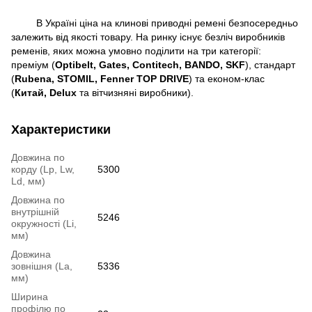
В Україні ціна на клинові приводні ремені безпосередньо
залежить від якості товару. На ринку існує безліч виробників
ременів, яких можна умовно поділити на три категорії:
преміум (
Optibelt, Gates, Contitech, BANDO, SKF
), стандарт
(
Rubena, STOMIL, Fenner TOP DRIVE
) та економ-клас
(
Китай,
Delux
та вітчизняні виробники).
Характеристики
Довжина по
корду (Lp, Lw,
5300
Ld, мм)
Довжина по
внутрішній
5246
окружності (Li,
мм)
Довжина
зовнішня (La,
5336
мм)
Ширина
профілю по