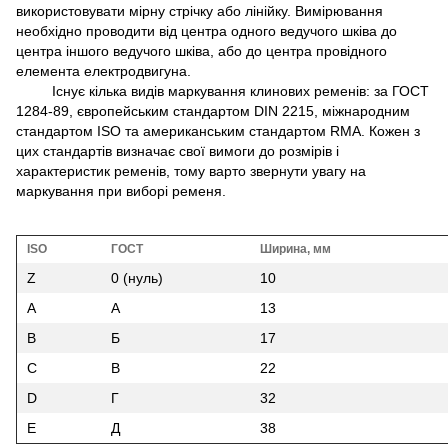
використовувати мірну стрічку або лінійку. Вимірювання
необхідно проводити від центра одного ведучого шківа до
центра іншого ведучого шківа, або до центра провідного
елемента електродвигуна.
Існує кілька видів маркування клинових ременів: за ГОСТ
1284-89, європейським стандартом DIN 2215, міжнародним
стандартом ISO та американським стандартом RMA. Кожен з
цих стандартів визначає свої вимоги до розмірів і
характеристик ременів, тому варто звернути увагу на
маркування при виборі ременя.
ISO
ГОСТ
Ширина, мм
Z
0 (нуль)
10
A
A
13
B
Б
17
C
В
22
D
Г
32
E
Д
38