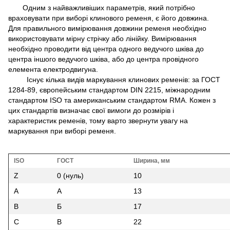
Одним з найважливіших параметрів, який потрібно
враховувати при виборі клинового ременя, є його довжина.
Для правильного вимірювання довжини ременя необхідно
використовувати мірну стрічку або лінійку. Вимірювання
необхідно проводити від центра одного ведучого шківа до
центра іншого ведучого шківа, або до центра провідного
елемента електродвигуна.
Існує кілька видів маркування клинових ременів: за ГОСТ
1284-89, європейським стандартом DIN 2215, міжнародним
стандартом ISO та американським стандартом RMA. Кожен з
цих стандартів визначає свої вимоги до розмірів і
характеристик ременів, тому варто звернути увагу на
маркування при виборі ременя.
ISO
ГОСТ
Ширина, мм
Z
0 (нуль)
10
A
A
13
B
Б
17
C
В
22