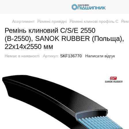
Асортимент
Ремені привідні
Ремені клинові профіль C
Рем
Ремінь клиновий C/S/E 2550
(В-2550), SANOK RUBBER (Польща),
22х14х2550 мм
Немає в наявності
Артикул:
SKF136770
Написати відгук