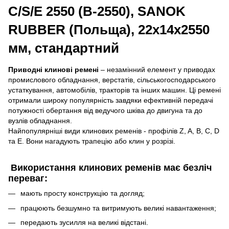
C/S/E 2550 (В-2550), SANOK
RUBBER (Польща), 22х14х2550
мм, стандартний
Приводні клинові ремені
– незамінний елемент у приводах
промислового обладнання, верстатів, сільськогосподарського
устаткування, автомобілів, тракторів та інших машин. Ці ремені
отримали широку популярність завдяки ефективній передачі
потужності обертання від ведучого шківа до двигуна та до
вузлів обладнання.
Найпопулярніші види клинових ременів - профілів Z, A, B, C, D
та E. Вони нагадують трапецію або клин у розрізі.
Використання клинових ременів має безліч
переваг:
мають просту конструкцію та догляд;
працюють безшумно та витримують великі навантаження;
передають зусилля на великі відстані.