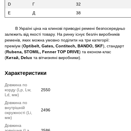
D
Г
32
E
Д
38
В Україні ціна на клинові приводні ремені безпосередньо
залежить від якості товару. На ринку існує безліч виробників
ременів, яких можна умовно поділити на три категорії:
преміум (
Optibelt, Gates, Contitech, BANDO, SKF
), стандарт
(
Rubena, STOMIL, Fenner TOP DRIVE
) та економ-клас
(
Китай,
Delux
та вітчизняні виробники).
Характеристики
Довжина по
корду (Lp, Lw,
2550
Ld, мм)
Довжина по
внутрішній
2496
окружності (Li,
мм)
Довжина
зовнішня (La,
2586