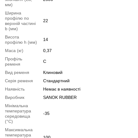
мм)
Ширина
профілю по
22
верхній частині
b (мм)
Висота
14
профілю h (мм)
Маса (кг)
0,37
Профіль
C
ременя
Вид ременя
Клиновий
Серія ременя
Стандартний
Наявність
Немає в наявності
Виробник
SANOK RUBBER
Мінімальна
температура
-35
середовища
(°C)
Максимальна
температура
100