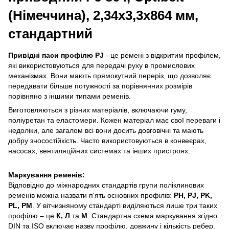
(Німеччина), 2,34х3,3х864 мм,
стандартний
Привідні паси профілю PJ
- це ремені з відкритим профілем,
які використовуються для передачі руху в промислових
механізмах. Вони мають прямокутний переріз, що дозволяє
передавати більше потужності за порівнянних розмірів
порівняно з іншими типами ременів.
Виготовляються з різних матеріалів, включаючи гуму,
поліуретан та еластомери. Кожен матеріал має свої переваги і
недоліки, але загалом всі вони досить довговічні та мають
добру зносостійкість. Часто використовуються в конвеєрах,
насосах, вентиляційних системах та інших пристроях.
Маркування ременів:
Відповідно до міжнародних стандартів групи поліклинових
ременів можна назвати п'ять основних профілів:
PH, PJ, PK,
PL, PM
. У вітчизняному стандарті виділяються лише три таких
профілю – це
К, Л
та
М
. Стандартна схема маркування згідно
DIN та ISO включає назву профілю, довжину і кількість ребер.