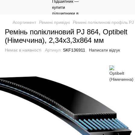
Асортимент
Ремені привідні
Ремені поліклинові профіль PJ
Ремінь поліклиновий PJ 864, Optibelt
(Німеччина), 2,34х3,3х864 мм
Немає в наявності
Артикул:
SKF136911
Написати відгук