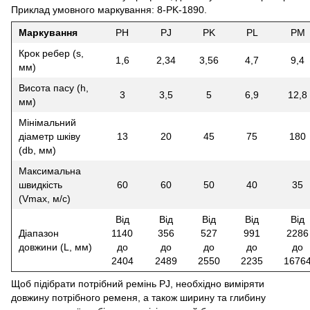
Приклад умовного маркування: 8-PK-1890.
Маркування
PH
PJ
PK
PL
PM
Крок ребер (s,
1,6
2,34
3,56
4,7
9,4
мм)
Висота пасу (h,
3
3,5
5
6,9
12,8
мм)
Мінімальний
діаметр шківу
13
20
45
75
180
(db, мм)
Максимальна
швидкість
60
60
50
40
35
(Vmax, м/с)
Від
Від
Від
Від
Від
Діапазон
1140
356
527
991
2286
довжини (L, мм)
до
до
до
до
до
2404
2489
2550
2235
1676
Щоб підібрати потрібний ремінь PJ, необхідно виміряти
довжину потрібного ременя, а також ширину та глибину