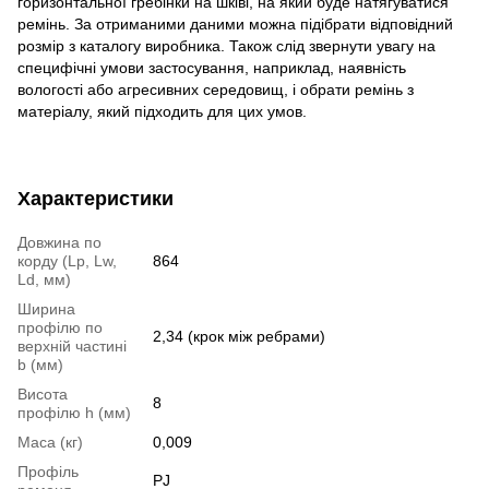
горизонтальної гребінки на шківі, на який буде натягуватися
ремінь. За отриманими даними можна підібрати відповідний
розмір з каталогу виробника. Також слід звернути увагу на
специфічні умови застосування, наприклад, наявність
вологості або агресивних середовищ, і обрати ремінь з
матеріалу, який підходить для цих умов.
Характеристики
Довжина по
корду (Lp, Lw,
864
Ld, мм)
Ширина
профілю по
2,34 (крок між ребрами)
верхній частині
b (мм)
Висота
8
профілю h (мм)
Маса (кг)
0,009
Профіль
PJ