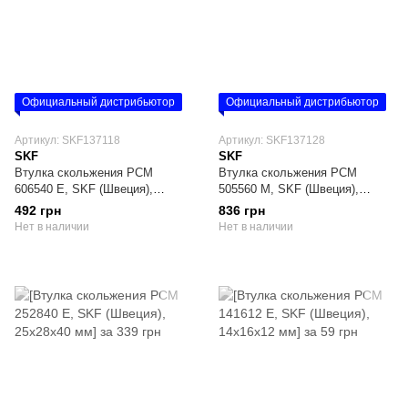
Официальный дистрибьютор
Официальный дистрибьютор
Артикул: SKF137118
Артикул: SKF137128
SKF
SKF
Втулка скольжения PCM
Втулка скольжения PCM
606540 E, SKF (Швеция),
505560 M, SKF (Швеция),
60х65х40 мм
50х55х60 мм
492 грн
836 грн
Нет в наличии
Нет в наличии