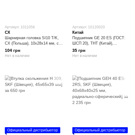
Артикул: 1011056
Артикул: 10120020
CX
Китай
Шарнирная головка SI10 T/K,
Подшипник GE 20 ES (ГОСТ:
CX (Польша), 10х28х14 мм, с
ШСП 20), THT (Китай),
внутренней резьбой
20х35х16 мм, шарнирный
104 грн
35 грн
Нет в наличии
Нет в наличии
Официальный дистрибьютор
Официальный дистрибьютор