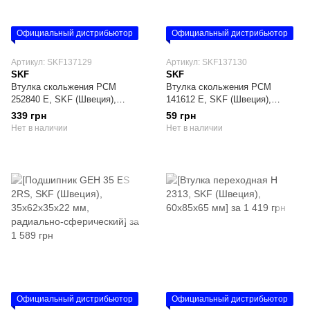
Официальный дистрибьютор
Официальный дистрибьютор
Артикул: SKF137129
Артикул: SKF137130
SKF
SKF
Втулка скольжения PCM
Втулка скольжения PCM
252840 E, SKF (Швеция),
141612 E, SKF (Швеция),
25х28х40 мм
14х16х12 мм
339 грн
59 грн
Нет в наличии
Нет в наличии
Официальный дистрибьютор
Официальный дистрибьютор