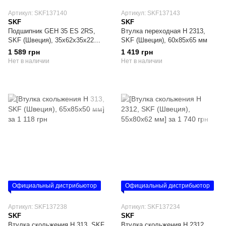
Артикул: SKF137140
Артикул: SKF137143
SKF
SKF
Подшипник GEH 35 ES 2RS,
Втулка переходная H 2313,
SKF (Швеция), 35х62х35х22
SKF (Швеция), 60х85х65 мм
мм, радиально-сферический
1 589 грн
1 419 грн
Нет в наличии
Нет в наличии
Официальный дистрибьютор
Официальный дистрибьютор
Артикул: SKF137238
Артикул: SKF137234
SKF
SKF
Втулка скольжения H 313, SKF
Втулка скольжения H 2312,