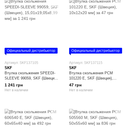
Официальный дистрибьютор
Официальный дистрибьютор
Артикул: SKF137105
Артикул: SKF137115
SKF
SKF
Втулка скольжения SPEEDI-
Втулка скольжения PCM
SLEEVE 99059, SKF (Швеция),
101220 E, SKF (Швеция),
15,01х19,05х8,99 мм
10х12х20 мм
1 241 грн
47 грн
Нет в наличии
Нет в наличии