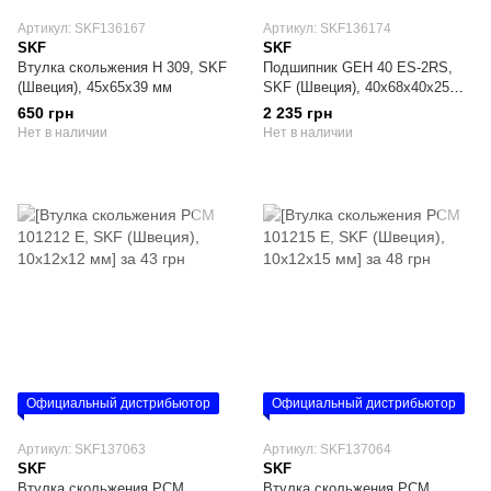
Артикул: SKF136167
Артикул: SKF136174
SKF
SKF
Втулка скольжения H 309, SKF
Подшипник GEH 40 ES-2RS,
(Швеция), 45х65х39 мм
SKF (Швеция), 40х68х40х25
мм, радиально-сферический
650 грн
2 235 грн
Нет в наличии
Нет в наличии
Официальный дистрибьютор
Официальный дистрибьютор
Артикул: SKF137063
Артикул: SKF137064
SKF
SKF
Втулка скольжения PCM
Втулка скольжения PCM