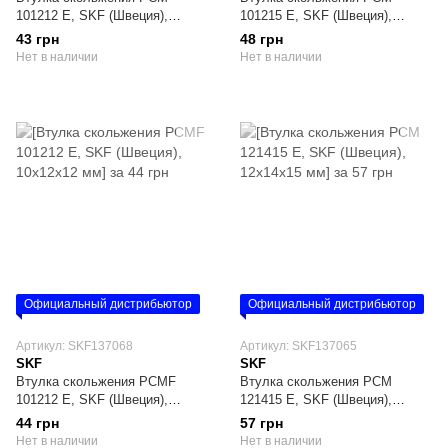
101212 E, SKF (Швеция),
101215 E, SKF (Швеция),
10х12х12 мм
10х12х15 мм
43 грн
48 грн
Нет в наличии
Нет в наличии
Официальный дистрибьютор
Официальный дистрибьютор
Артикул: SKF137068
Артикул: SKF137065
SKF
SKF
Втулка скольжения PCMF
Втулка скольжения PCM
101212 E, SKF (Швеция),
121415 E, SKF (Швеция),
10х12х12 мм
12х14х15 мм
44 грн
57 грн
Нет в наличии
Нет в наличии