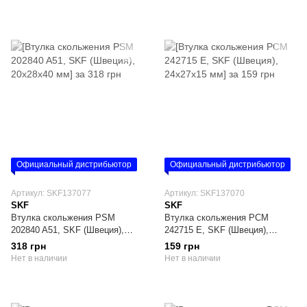
Официальный дистрибьютор
Официальный дистрибьютор
Артикул: SKF137077
Артикул: SKF137070
SKF
SKF
Втулка скольжения PSM
Втулка скольжения PCM
202840 A51, SKF (Швеция),
242715 E, SKF (Швеция),
20х28х40 мм
24х27х15 мм
318 грн
159 грн
Нет в наличии
Нет в наличии