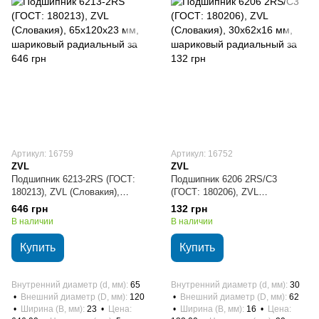
Артикул: 16759
Артикул: 16752
ZVL
ZVL
Подшипник 6213-2RS (ГОСТ:
Подшипник 6206 2RS/C3
180213), ZVL (Словакия),
(ГОСТ: 180206), ZVL
65х120х23 мм, шариковый
(Словакия), 30х62х16 мм,
646 грн
132 грн
радиальный
шариковый радиальный
В наличии
В наличии
Купить
Купить
Внутренний диаметр (d, мм)
65
Внутренний диаметр (d, мм)
30
Внешний диаметр (D, мм)
120
Внешний диаметр (D, мм)
62
Ширина (B, мм)
23
Цена
Ширина (B, мм)
16
Цена