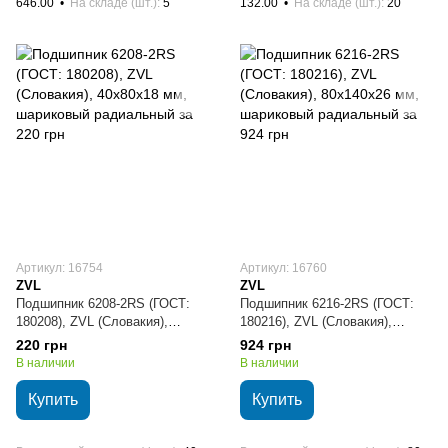
646.00
На складе (шт.)
5
132.00
На складе (шт.)
20
Артикул: 16754
Артикул: 16760
ZVL
ZVL
Подшипник 6208-2RS (ГОСТ:
Подшипник 6216-2RS (ГОСТ:
180208), ZVL (Словакия),
180216), ZVL (Словакия),
40х80х18 мм, шариковый
80х140х26 мм, шариковый
220 грн
924 грн
радиальный
радиальный
В наличии
В наличии
Купить
Купить