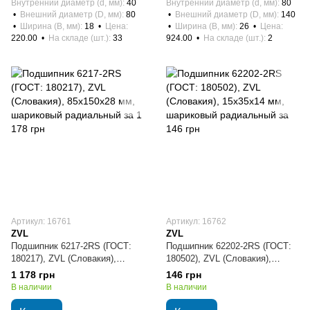
Внутренний диаметр (d, мм)
40
Внутренний диаметр (d, мм)
80
Внешний диаметр (D, мм)
80
Внешний диаметр (D, мм)
140
Ширина (B, мм)
18
Цена
Ширина (B, мм)
26
Цена
220.00
На складе (шт.)
33
924.00
На складе (шт.)
2
Артикул: 16761
Артикул: 16762
ZVL
ZVL
Подшипник 6217-2RS (ГОСТ:
Подшипник 62202-2RS (ГОСТ:
180217), ZVL (Словакия),
180502), ZVL (Словакия),
85х150х28 мм, шариковый
15х35х14 мм, шариковый
1 178 грн
146 грн
радиальный
радиальный
В наличии
В наличии