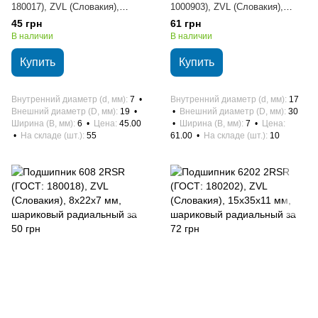
180017), ZVL (Словакия),
1000903), ZVL (Словакия),
7х19х6 мм, шариковый
17х30х7 мм, шариковый
45 грн
61 грн
радиальный
радиальный
В наличии
В наличии
Купить
Купить
Внутренний диаметр (d, мм)
7
Внутренний диаметр (d, мм)
17
Внешний диаметр (D, мм)
19
Внешний диаметр (D, мм)
30
Ширина (B, мм)
6
Цена
45.00
Ширина (B, мм)
7
Цена
На складе (шт.)
55
61.00
На складе (шт.)
10