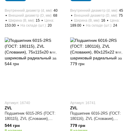
Внутренний диаметр (d, мм)
40
Внутренний диаметр (d, мм)
45
Внешний диаметр (D, мм)
68
Внешний диаметр (D, мм)
75
Ширина (B, мм)
15
Цена
Ширина (B, мм)
16
Цена
153.00
На складе (шт.)
20
189.00
На складе (шт.)
24
Артикул: 16740
Артикул: 16741
ZVL
ZVL
Подшипник 6015-2RS (ГОСТ:
Подшипник 6016-2RS (ГОСТ:
180115), ZVL (Словакия),
180116), ZVL (Словакия),
75х115х20 мм, шариковый
80х125х22 мм, шариковый
544 грн
779 грн
радиальный
радиальный
В наличии
В наличии