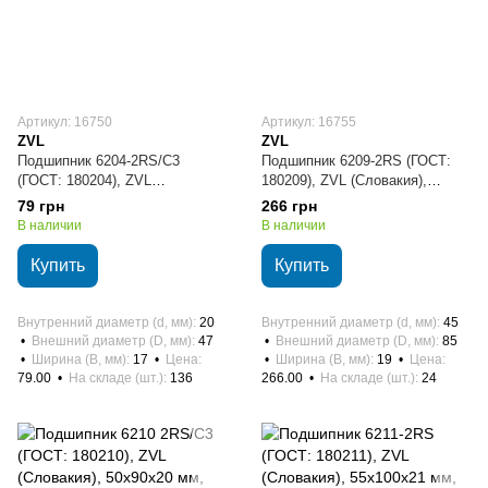
Артикул: 16750
Артикул: 16755
ZVL
ZVL
Подшипник 6204-2RS/C3
Подшипник 6209-2RS (ГОСТ:
(ГОСТ: 180204), ZVL
180209), ZVL (Словакия),
(Словакия), 20х47х14 мм,
45х85х19 мм, шариковый
79 грн
266 грн
шариковый радиальный
радиальный
В наличии
В наличии
Купить
Купить
Внутренний диаметр (d, мм)
20
Внутренний диаметр (d, мм)
45
Внешний диаметр (D, мм)
47
Внешний диаметр (D, мм)
85
Ширина (B, мм)
17
Цена
Ширина (B, мм)
19
Цена
79.00
На складе (шт.)
136
266.00
На складе (шт.)
24