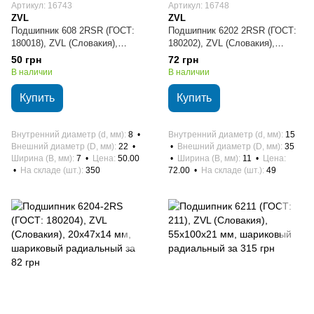
Артикул: 16743
Артикул: 16748
ZVL
ZVL
Подшипник 608 2RSR (ГОСТ:
Подшипник 6202 2RSR (ГОСТ:
180018), ZVL (Словакия),
180202), ZVL (Словакия),
8х22х7 мм, шариковый
15х35х11 мм, шариковый
50 грн
72 грн
радиальный
радиальный
В наличии
В наличии
Купить
Купить
Внутренний диаметр (d, мм)
8
Внутренний диаметр (d, мм)
15
Внешний диаметр (D, мм)
22
Внешний диаметр (D, мм)
35
Ширина (B, мм)
7
Цена
50.00
Ширина (B, мм)
11
Цена
На складе (шт.)
350
72.00
На складе (шт.)
49