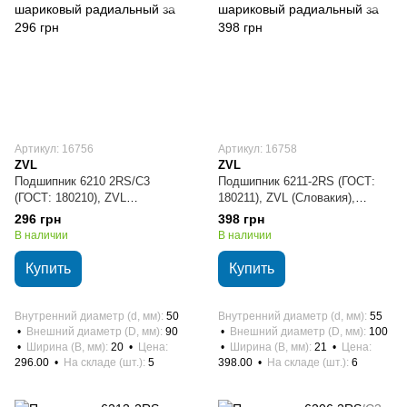
Артикул: 16756
Артикул: 16758
ZVL
ZVL
Подшипник 6210 2RS/C3
Подшипник 6211-2RS (ГОСТ:
(ГОСТ: 180210), ZVL
180211), ZVL (Словакия),
(Словакия), 50х90х20 мм,
55х100х21 мм, шариковый
296 грн
398 грн
шариковый радиальный
радиальный
В наличии
В наличии
Купить
Купить
Внутренний диаметр (d, мм)
50
Внутренний диаметр (d, мм)
55
Внешний диаметр (D, мм)
90
Внешний диаметр (D, мм)
100
Ширина (B, мм)
20
Цена
Ширина (B, мм)
21
Цена
296.00
На складе (шт.)
5
398.00
На складе (шт.)
6