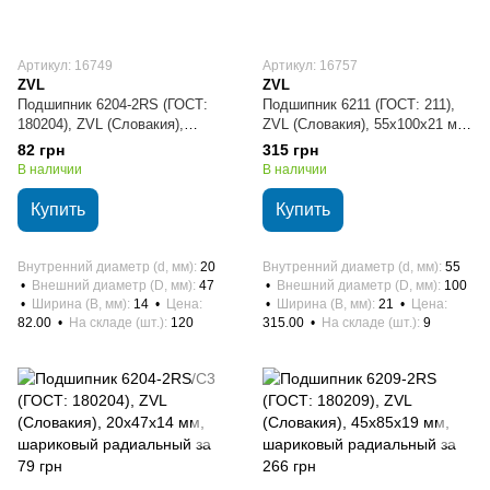
Артикул: 16749
Артикул: 16757
ZVL
ZVL
Подшипник 6204-2RS (ГОСТ:
Подшипник 6211 (ГОСТ: 211),
180204), ZVL (Словакия),
ZVL (Словакия), 55х100х21 мм,
20х47х14 мм, шариковый
шариковый радиальный
82 грн
315 грн
радиальный
В наличии
В наличии
Купить
Купить
Внутренний диаметр (d, мм)
20
Внутренний диаметр (d, мм)
55
Внешний диаметр (D, мм)
47
Внешний диаметр (D, мм)
100
Ширина (B, мм)
14
Цена
Ширина (B, мм)
21
Цена
82.00
На складе (шт.)
120
315.00
На складе (шт.)
9