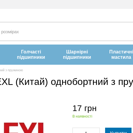
Голчасті
Шарнірні
Пластичн
підшипники
підшипники
мастила
ний з пружиною
EXL (Китай) однобортний з п
17 грн
В наявності