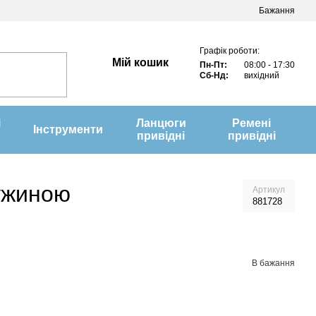
Бажання
Графік роботи:
Мій кошик
Пн-Пт:
08:00 - 17:30
Сб-Нд:
вихідний
і
Ланцюги
Ремені
Інструменти
привідні
привідні
ружиною
Артикул
881728
В бажання