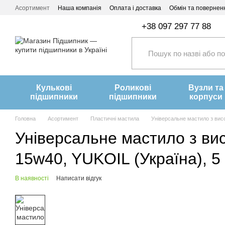
Перейти до основного контенту
Асортимент
Наша компанія
Оплата і доставка
Обмін та повернен
+38 097 297 77 88
Кулькові
Роликові
Вузли та
підшипники
підшипники
корпуси
Головна
Асортимент
Пластичні мастила
Універсальне мастило з вис
Універсальне мастило з ви
15w40, YUKOIL (Україна), 5
В наявності
Написати відгук