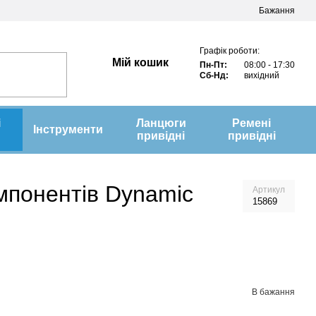
Бажання
Графік роботи:
Мій кошик
Пн-Пт:
08:00 - 17:30
Сб-Нд:
вихідний
і
Ланцюги
Ремені
Інструменти
привідні
привідні
мпонентів Dynamic
Артикул
15869
В бажання