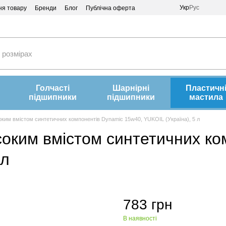
Укр
Рус
ня товару
Бренди
Блог
Публічна оферта
Голчасті
Шарнірні
Пластичн
підшипники
підшипники
мастила
оким вмістом синтетичних компонентів Dynamic 15w40, YUKOIL (Україна), 5 л
соким вмістом синтетичних ко
 л
783 грн
В наявності