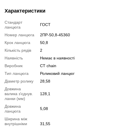
Характеристики
Стандарт
ГОСТ
ланцюга
Номер ланцюга
2ПР-50,8-45360
Крок ланцюга
50,8
Кількість рядів
2
Наявність
Немає в наявності
Виробник
CT chain
Тип ланцюга
Роликовий ланцюг
Діаметр ролику
28,58
Довжина
валика з'єднув.
128,1
ланки (мм)
Довжина
5,08
ланцюга
Ширина між
внутрішніми
31,55