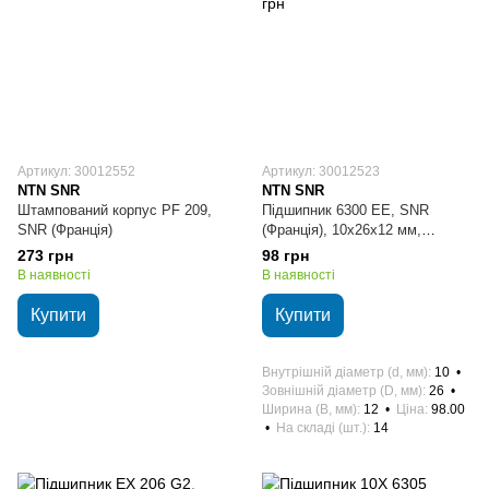
Артикул: 30012552
Артикул: 30012523
NTN SNR
NTN SNR
Штампований корпус PF 209,
Підшипник 6300 EE, SNR
SNR (Франція)
(Франція), 10х26х12 мм,
кульковий радіальний
273 грн
98 грн
В наявності
В наявності
Купити
Купити
Внутрішній діаметр (d, мм)
10
Зовнішній діаметр (D, мм)
26
Ширина (B, мм)
12
Ціна
98.00
На складі (шт.)
14