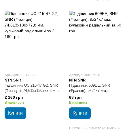
Артикул: 30012556
Артикул: 30012518
NTN SNR
NTN SNR
Підшипник UC 215-47 G2, SNR
Підшипник 609EE, SNR
(Франція), 74,613х130х77,8 мм,
(Франція), 9х24х7 мм,
кульковий радіальний
кульковий радіальний
2 160 грн
68 грн
В наявності
В наявності
Купити
Купити
Внутрішній діаметр (d, мм)
9