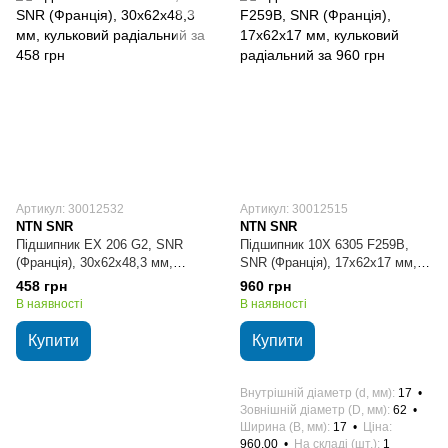
Артикул: 30012532
Артикул: 30012515
NTN SNR
NTN SNR
Підшипник EX 206 G2, SNR
Підшипник 10X 6305 F259B,
(Франція), 30х62х48,3 мм,
SNR (Франція), 17х62х17 мм,
кульковий радіальний
кульковий радіальний
458 грн
960 грн
В наявності
В наявності
Купити
Купити
Внутрішній діаметр (d, мм)
17
Зовнішній діаметр (D, мм)
62
Ширина (B, мм)
17
Ціна
960.00
На складі (шт.)
1