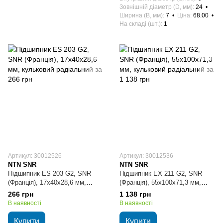
Зовнішній діаметр (D, мм)
24
Ширина (B, мм)
7
Ціна
68.00
На складі (шт.)
1
Артикул: 30012526
Артикул: 30012536
NTN SNR
NTN SNR
Підшипник ES 203 G2, SNR
Підшипник EX 211 G2, SNR
(Франція), 17х40х28,6 мм,
(Франція), 55х100х71,3 мм,
кульковий радіальний
кульковий радіальний
266 грн
1 138 грн
В наявності
В наявності
Купити
Купити