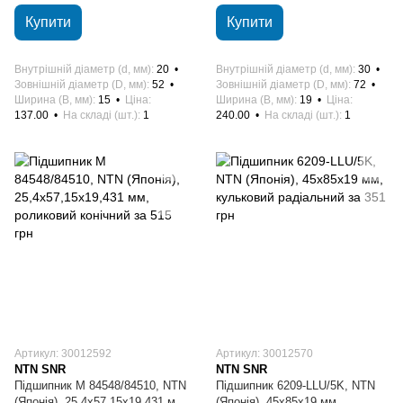
Купити
Купити
Внутрішній діаметр (d, мм)
20
Внутрішній діаметр (d, мм)
30
Зовнішній діаметр (D, мм)
52
Зовнішній діаметр (D, мм)
72
Ширина (B, мм)
15
Ціна
Ширина (B, мм)
19
Ціна
137.00
На складі (шт.)
1
240.00
На складі (шт.)
1
Артикул: 30012592
Артикул: 30012570
NTN SNR
NTN SNR
Підшипник M 84548/84510, NTN
Підшипник 6209-LLU/5K, NTN
(Японія), 25,4х57,15х19,431 мм,
(Японія), 45х85х19 мм,