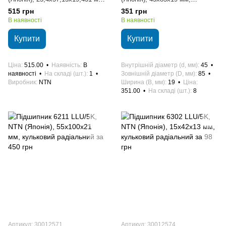
роликовий конічний
кульковий радіальний
515 грн
351 грн
В наявності
В наявності
Купити
Купити
Ціна
515.00
Наявність
В
Внутрішній діаметр (d, мм)
45
наявності
На складі (шт.)
1
Зовнішній діаметр (D, мм)
85
Виробник
NTN
Ширина (B, мм)
19
Ціна
351.00
На складі (шт.)
8
Артикул: 30012571
Артикул: 30012574