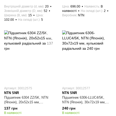
Внутрішній діаметр (d, мм)
20
Ціна
696.00
Наявність
В
Зовнішній діаметр (D, мм)
52
наявності
На складі (шт.)
2
Ширина (B, мм)
15
Ціна
Виробник
NTN
102.00
На складі (шт.)
5
Артикул: 30012575
Артикул: 30012577
NTN SNR
NTN SNR
Підшипник 6304 ZZ/5K, NTN
Підшипник 6306-LLUC4/5K,
(Японія), 20х52х15 мм,
NTN (Японія), 30х72х19 мм,
кульковий радіальний
кульковий радіальний
137 грн
240 грн
В наявності
В наявності