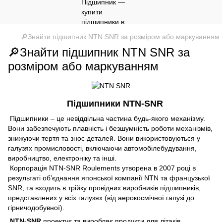
🔎Знайти підшипник NTN SNR за розміром або маркуванням
🔎Знайти підшипник NTN SNR за
розміром або маркуванням
Підшипники NTN-SNR
Підшипники – це невіддільна частина будь-якого механізму.
Вони забезпечують плавність і безшумність роботи механізмів,
знижуючи тертя та знос деталей. Вони використовуються у
галузях промисловості, включаючи автомобілебудування,
виробництво, електроніку та інші.
Корпорація NTN-SNR Roulements утворена в 2007 році в
результаті об’єднання японської компанії NTN та французької
SNR, та входить в трійку провідних виробників підшипників,
представлених у всіх галузях (від аерокосмічної галузі до
гірничодобувної).
NTN-SNR
проектує та виробляє продукти для літаків,