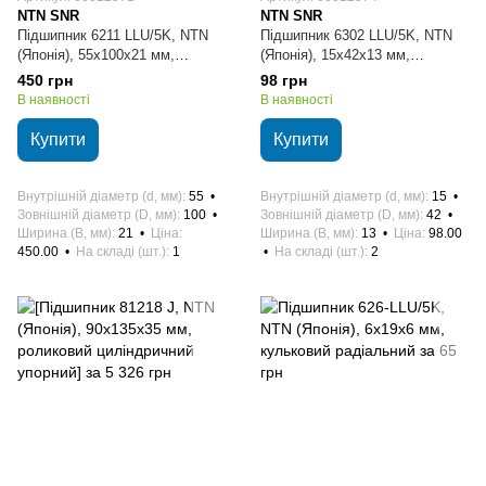
NTN SNR
NTN SNR
Підшипник 6211 LLU/5K, NTN
Підшипник 6302 LLU/5K, NTN
(Японія), 55х100х21 мм,
(Японія), 15х42х13 мм,
кульковий радіальний
кульковий радіальний
450 грн
98 грн
В наявності
В наявності
Купити
Купити
Внутрішній діаметр (d, мм)
55
Внутрішній діаметр (d, мм)
15
Зовнішній діаметр (D, мм)
100
Зовнішній діаметр (D, мм)
42
Ширина (B, мм)
21
Ціна
Ширина (B, мм)
13
Ціна
98.00
450.00
На складі (шт.)
1
На складі (шт.)
2