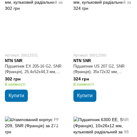
Артикул: 30012531
Артикул: 30012560
NTN SNR
NTN SNR
Підшипник EX 205-16 G2, SNR
Підшипник US 207 G2, SNR
(Франція), 25,4х52х44,3 мм,
(Франція), 35х72х32 мм,
кульковий радіальний
кульковий радіальний
302 грн
324 грн
В наявності
В наявності
Купити
Купити