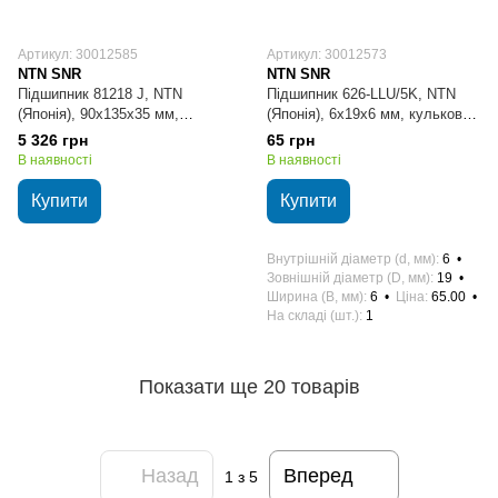
Артикул: 30012585
Артикул: 30012573
NTN SNR
NTN SNR
Підшипник 81218 J, NTN
Підшипник 626-LLU/5K, NTN
(Японія), 90х135х35 мм,
(Японія), 6х19х6 мм, кульковий
роликовий циліндричний
радіальний
5 326 грн
65 грн
упорний
В наявності
В наявності
Купити
Купити
Внутрішній діаметр (d, мм)
6
Зовнішній діаметр (D, мм)
19
Ширина (B, мм)
6
Ціна
65.00
На складі (шт.)
1
Показати ще 20 товарів
Назад
Вперед
1
з 5