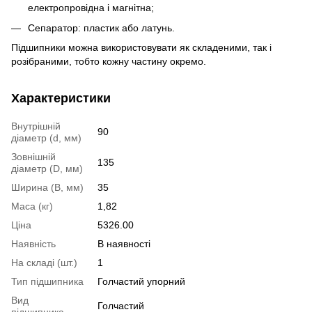
електропровідна і магнітна;
Сепаратор: пластик або латунь.
Підшипники можна використовувати як складеними, так і
розібраними, тобто кожну частину окремо.
Характеристики
Внутрішній
90
діаметр (d, мм)
Зовнішній
135
діаметр (D, мм)
Ширина (B, мм)
35
Маса (кг)
1,82
Ціна
5326.00
Наявність
В наявності
На складі (шт.)
1
Тип підшипника
Голчастий упорний
Вид
Голчастий
підшипника