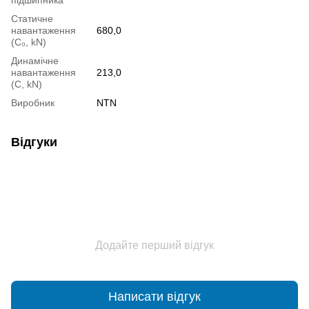
Статичне
навантаження
680,0
(С₀, kN)
Динамічне
навантаження
213,0
(С, kN)
Виробник
NTN
Відгуки
Додайте перший відгук
Написати відгук