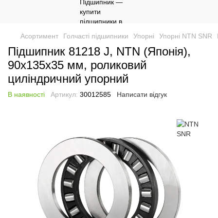
Асортимент
Голчасті підшипники
Упорні
Упорні NTN SNR
Підшипник 81218 J, NTN (Японія),
90х135х35 мм, роликовий
циліндричний упорний
В наявності
Артикул:
30012585
Написати відгук